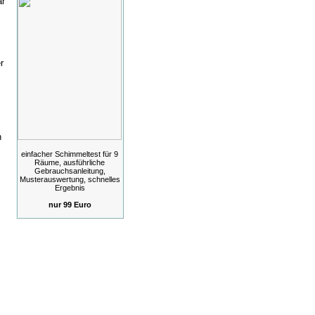
ar
r
n
einfacher Schimmeltest für 9
Räume, ausführliche
Gebrauchsanleitung,
Musterauswertung, schnelles
Ergebnis
nur 99 Euro