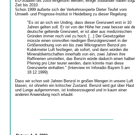
EU-Staaten bis 2005 eingeführt werden, einige Südländer haben sog
Zeit bis 2010.
Schon 1999 äußerte sich der Verkehrsexperte Dieter Teufel vom
Umwelt- und Prognose-Institut in Heidelberg zu dieser Regelung:
"Es ist an sich ein Unding, dass dieser Grenzwert erst in 10
Jahren gelten soll. Er ist von der Höhe her zwar besser wie de
deutsche geltende Grenzwert, er ist aber aus medizinischen
Gründen immer noch viel zu hoch. [...] Der Gesetzgeber
müsste einen sinnvollen niedrigen Benzolgrenzwert in der
Größenordnung von ein bis zwei Mikrogramm Benzol pro
Kubikmeter Luft festlegen, ab sofort, und dann würden die
Mineralölwirtschaften innerhalb von ein, zwei Jahren ihre
Raffinerien umstellen, das Benzin würde dadurch einen halbe
Pfennig pro Liter teurer werden, dann könnte man diese
Grenzwerte einhalten." (Interview im Inforadio Bayern 5 am
18.12.1999).
Dass wir schon seit Jahren Benzol in großen Mengen in unsere Luft
blasen, ist ohnehin ein kritischer Zustand. Benzol wird gut über Haut
und Lunge aufgenommen, ist krebserzeugend und in kaum einer
anderen Anwendung noch erlaubt.