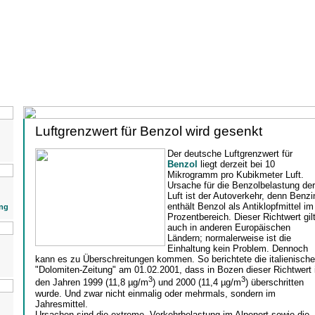
Luftgrenzwert für Benzol wird gesenkt
Der deutsche Luftgrenzwert für
Benzol
liegt derzeit bei 10
Mikrogramm pro Kubikmeter Luft.
Ursache für die Benzolbelastung der
Luft ist der Autoverkehr, denn Benzi
enthält Benzol als Antiklopfmittel im
ng
Prozentbereich. Dieser Richtwert gil
auch in anderen Europäischen
Ländern; normalerweise ist die
Einhaltung kein Problem. Dennoch
kann es zu Überschreitungen kommen. So berichtete die italienische
"Dolomiten-Zeitung" am 01.02.2001, dass in Bozen dieser Richtwert 
3
3
den Jahren 1999 (11,8 µg/m
) und 2000 (11,4 µg/m
) überschritten
wurde. Und zwar nicht einmalig oder mehrmals, sondern im
Jahresmittel.
Ursachen sind die extreme Verkehrbelastung im Alpenort sowie die