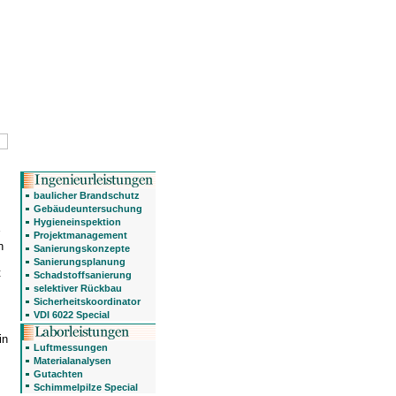
baulicher Brandschutz
Gebäudeuntersuchung
Hygieneinspektion
Projektmanagement
n
Sanierungskonzepte
Sanierungsplanung
t
Schadstoffsanierung
selektiver Rückbau
Sicherheitskoordinator
VDI 6022 Special
in
Luftmessungen
Materialanalysen
Gutachten
Schimmelpilze Special