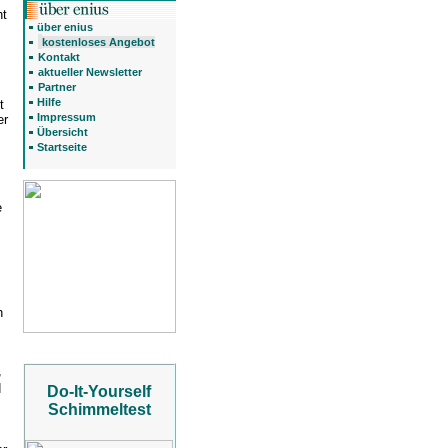
ht
über enius
kostenloses Angebot
Kontakt
aktueller Newsletter
Partner
Hilfe
t
Impressum
er
Übersicht
Startseite
e
h
,
d
Do-It-Yourself
Schimmeltest