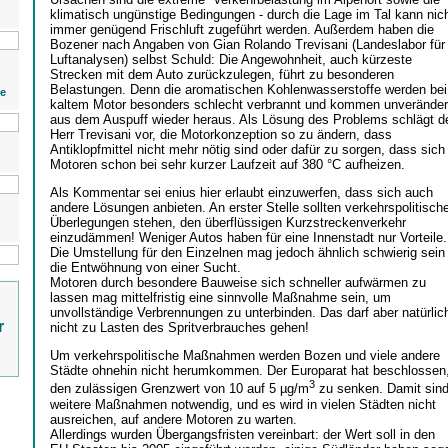
klimatisch ungünstige Bedingungen - durch die Lage im Tal kann nic
immer genügend Frischluft zugeführt werden. Außerdem haben die
Bozener nach Angaben von Gian Rolando Trevisani (Landeslabor für
Luftanalysen) selbst Schuld: Die Angewohnheit, auch kürzeste
Strecken mit dem Auto zurückzulegen, führt zu besonderen
Belastungen. Denn die aromatischen Kohlenwasserstoffe werden bei
ie
kaltem Motor besonders schlecht verbrannt und kommen unveränder
aus dem Auspuff wieder heraus. Als Lösung des Problems schlägt d
Herr Trevisani vor, die Motorkonzeption so zu ändern, dass
Antiklopfmittel nicht mehr nötig sind oder dafür zu sorgen, dass sich
Motoren schon bei sehr kurzer Laufzeit auf 380 °C aufheizen.
Als Kommentar sei enius hier erlaubt einzuwerfen, dass sich auch
andere Lösungen anbieten. An erster Stelle sollten verkehrspolitisch
Überlegungen stehen, den überflüssigen Kurzstreckenverkehr
einzudämmen! Weniger Autos haben für eine Innenstadt nur Vorteile.
Die Umstellung für den Einzelnen mag jedoch ähnlich schwierig sein
die Entwöhnung von einer Sucht.
Motoren durch besondere Bauweise sich schneller aufwärmen zu
lassen mag mittelfristig eine sinnvolle Maßnahme sein, um
unvollständige Verbrennungen zu unterbinden. Das darf aber natürlic
r
nicht zu Lasten des Spritverbrauches gehen!
Um verkehrspolitische Maßnahmen werden Bozen und viele andere
Städte ohnehin nicht herumkommen. Der Europarat hat beschlossen
3
den zulässigen Grenzwert von 10 auf 5 µg/m
zu senken. Damit sin
weitere Maßnahmen notwendig, und es wird in vielen Städten nicht
ausreichen, auf andere Motoren zu warten.
Allerdings wurden Übergangsfristen vereinbart: der Wert soll in den