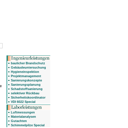
baulicher Brandschutz
Gebäudeuntersuchung
Hygieneinspektion
Projektmanagement
Sanierungskonzepte
Sanierungsplanung
e
Schadstoffsanierung
selektiver Rückbau
Sicherheitskoordinator
VDI 6022 Special
Luftmessungen
Materialanalysen
Gutachten
Schimmelpilze Special