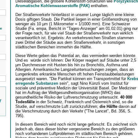
Dieselabgasen, die größere Kohlenstoff-Strukturen wie
Polyzyklisch
Aromatische Kohlenwasserstoffe (PAK)
enthalten.
Der Straßenverkehr hinterlässt in unserer Lunge täglich eine kleine
Dosis giftigen Staub. Die Partikel liegen in einer Größenordnung von
weniger als 10 µm (1 Mikrometer = 1/1000 mm). Eine Schweizer
Studie (Fa. empa, Bericht in "Tages-Anzeiger" am 01.02.01) ging nu
ie
der Frage nach, für wie viel Staub der Straßenverkehr nun wirklich
verantwortlich ist. Ergebnis: An verkehrsreichen Straßen stammen
zwei Drittel der Stäube aus dem Straßenverkehr, in sonstigen
städtischen Bereichen immerhin die Hälfte.
Diese Werte geben das Potential an, das vermieden werden könnte.
Und es würde sich lohnen: Der Körper reagiert auf Stäube unter 2,5
µm Durchmesser mit Husten bis hin zu Bronchitis, Asthma und
Allergien. Amerikanische Langzeituntersuchungen zeigen, dass an
Lungenkrebs erkrankte Menschen oft hohen Feinstaubbelastungen
ausgesetzt waren. "Die Partikel können ein Transportmittel für
Kreb
erregende Substanzen
sein", sagt Nino Künzli vom Institut für
soziale und präventive Medizin der Universität Basel. Der Mediziner
hat im Auftrag der Weltgesundheitsorganisation (WHO) das
gesundheitliche Risiko der Luftverschmutzung untersucht.
40 000
r
Todesfälle
in der Schweiz, Frankreich und Österreich sind, so die
Studie, auf verschmutzte Luft zurückzuführen;
die Hälfte
davon auf
die Verschmutzung durch den Verkehr ("The Lancet", Bd. 356, S.
795).
In diesem Bereich wird noch nicht lange geforscht. Es zeichnet sich
jedoch ab, dass dieser bisher vergessene Bereich zu den größeren
noch vorhandenen Luftproblemen im städtischen Bereich gehören.