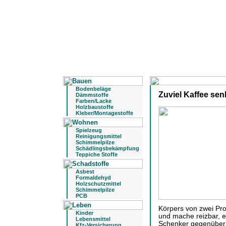
Bodenbeläge
Zuviel Kaffee sen
Dämmstoffe
Farben/Lacke
Holzbaustoffe
Kleber/Montagestoffe
Spielzeug
Reinigungsmittel
Schimmelpilze
Schädlingsbekämpfung
Teppiche Stoffe
Asbest
Formaldehyd
Holzschutzmittel
Schimmelpilze
PCB
Körpers von zwei Pro
Kinder
und mache reizbar, e
Lebensmittel
Schenker gegenüber
Kfz-Versicherung