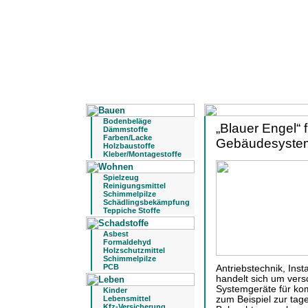
Bodenbeläge
„Blauer Engel“ f
Dämmstoffe
Farben/Lacke
Gebäudesystem
Holzbaustoffe
Kleber/Montagestoffe
Spielzeug
Reinigungsmittel
Schimmelpilze
Schädlingsbekämpfung
Teppiche Stoffe
Asbest
Formaldehyd
Holzschutzmittel
Schimmelpilze
PCB
Antriebstechnik, Inst
handelt sich um ver
Systemgeräte für ko
Kinder
Lebensmittel
zum Beispiel zur tag
Kfz-Versicherung