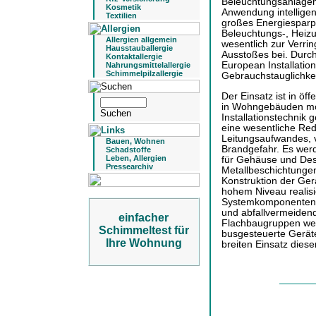
Beleuchtungsanlagen 
Kosmetik
Anwendung intelligen
Textilien
großes Energiesparpo
Beleuchtungs-, Heizu
Allergien allgemein
wesentlich zur Verri
Hausstauballergie
Ausstoßes bei. Durch
Kontaktallergie
European Installation
Nahrungsmittelallergie
Schimmelpilzallergie
Gebrauchstauglichkeit
Der Einsatz ist in öf
in Wohngebäuden mög
Installationstechnik 
eine wesentliche Re
Leitungsaufwandes, 
Bauen, Wohnen
Brandgefahr. Es werd
Schadstoffe
Leben, Allergien
für Gehäuse und Desi
Pressearchiv
Metallbeschichtungen
Konstruktion der Gerä
hohem Niveau realis
Systemkomponenten b
und abfallvermeiden
einfacher
Flachbaugruppen wer
Schimmeltest für
busgesteuerte Gerät
Ihre Wohnung
breiten Einsatz diese