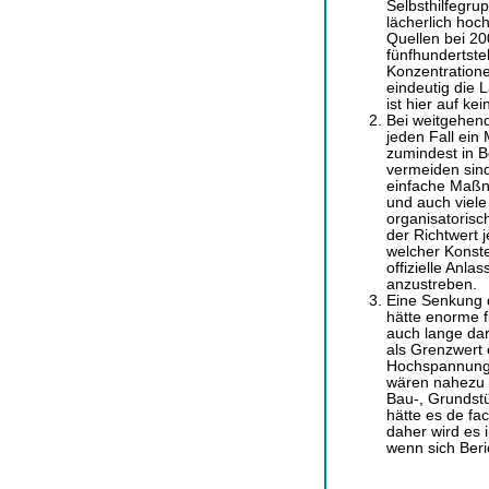
Selbsthilfegru
lächerlich hoch
Quellen bei 2
fünfhundertste
Konzentratione
eindeutig die 
ist hier auf ke
Bei weitgehend
jeden Fall ein
zumindest in B
vermeiden sind
einfache Maßn
und auch viele 
organisatoris
der Richtwert j
welcher Konstel
offizielle Anl
anzustreben.
Eine Senkung 
hätte enorme f
auch lange da
als Grenzwert 
Hochspannungs
wären nahezu 
Bau-, Grundstü
hätte es de fa
daher wird es 
wenn sich Beri