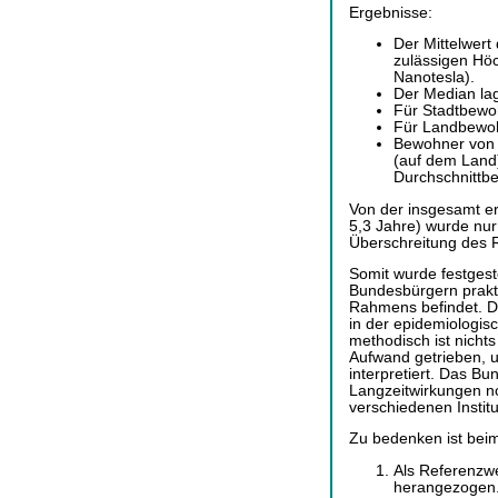
Ergebnisse:
Der Mittelwert
zulässigen Höc
Nanotesla).
Der Median lag
Für Stadtbewoh
Für Landbewoh
Bewohner von 
(auf dem Land
Durchschnittbe
Von der insgesamt e
5,3 Jahre) wurde nur
Überschreitung des 
Somit wurde festgeste
Bundesbürgern prakti
Rahmens befindet. Die
in der epidemiologi
methodisch ist nicht
Aufwand getrieben, 
interpretiert. Das B
Langzeitwirkungen no
verschiedenen Instit
Zu bedenken ist beim
Als Referenzwe
herangezogen. 