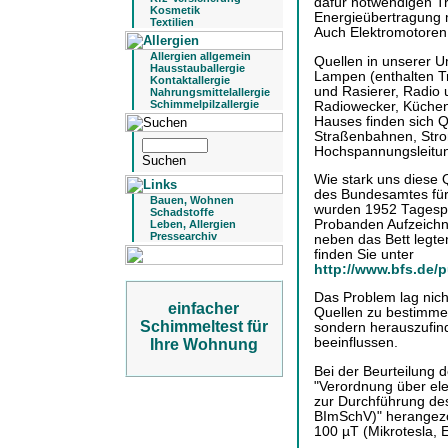
dafür notwendigen Tr
Kosmetik
Energieübertragung m
Textilien
Auch Elektromotoren 
Allergien allgemein
Quellen in unserer U
Hausstauballergie
Lampen (enthalten Tr
Kontaktallergie
und Rasierer, Radio 
Nahrungsmittelallergie
Schimmelpilzallergie
Radiowecker, Küchen
Hauses finden sich Q
Straßenbahnen, Str
Hochspannungsleitu
Wie stark uns diese 
des Bundesamtes für
Bauen, Wohnen
wurden 1952 Tagespro
Schadstoffe
Probanden Aufzeichn
Leben, Allergien
Pressearchiv
neben das Bett legt
finden Sie unter
http://www.bfs.de/
Das Problem lag nicht
einfacher
Quellen zu bestimmen
Schimmeltest für
sondern herauszufind
beeinflussen.
Ihre Wohnung
Bei der Beurteilung
"Verordnung über ele
zur Durchführung de
BImSchV)" herangezo
100 µT (Mikrotesla, E