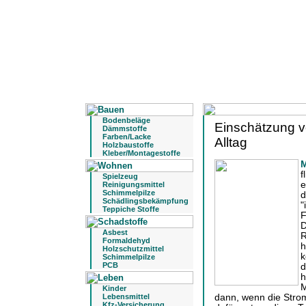
Bodenbeläge
Einschätzung v
Dämmstoffe
Farben/Lacke
Alltag
Holzbaustoffe
Kleber/Montagestoffe
M
f
Spielzeug
e
Reinigungsmittel
Schimmelpilze
d
Schädlingsbekämpfung
"
Teppiche Stoffe
F
D
Asbest
R
Formaldehyd
h
Holzschutzmittel
k
Schimmelpilze
PCB
d
h
M
Kinder
Lebensmittel
dann, wenn die Stro
Kfz-Versicherung