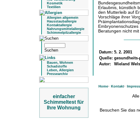
Bundesgesundheitsmin
Kosmetik
Textilien
Erlaubnis, künstlich 
den Mutterleib auf E
Vorschläge ihrer Vor
Allergien allgemein
Präimplantationsdiag
Hausstauballergie
Kontaktallergie
Embryonenschutzes zu
Nahrungsmittelallergie
Beratungen nicht mit
Schimmelpilzallergie
Datum:
5. 2. 2001
Quelle:
gesundheits-
Bauen, Wohnen
Autor:
Wieland Wel
Schadstoffe
Leben, Allergien
Pressearchiv
·
·
Home
Kontakt
Impres
All
einfacher
Schimmeltest für
Ihre Wohnung
Besuchen Sie das 