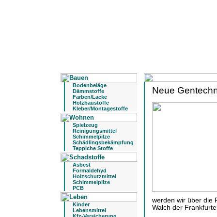
Bodenbeläge
Neue Gentechni
Dämmstoffe
Farben/Lacke
Holzbaustoffe
Kleber/Montagestoffe
Spielzeug
Reinigungsmittel
Schimmelpilze
Schädlingsbekämpfung
Teppiche Stoffe
Asbest
Formaldehyd
Holzschutzmittel
Schimmelpilze
PCB
werden wir über die 
Kinder
Walch der Frankfurte
Lebensmittel
Kfz-Versicherung