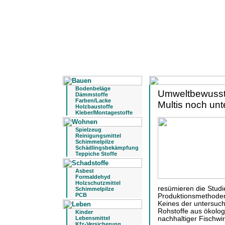
Bodenbeläge
Umweltbewussts
Dämmstoffe
Farben/Lacke
Multis noch unt
Holzbaustoffe
Kleber/Montagestoffe
Spielzeug
Reinigungsmittel
Schimmelpilze
Schädlingsbekämpfung
Teppiche Stoffe
Asbest
Formaldehyd
Holzschutzmittel
resümieren die Studi
Schimmelpilze
PCB
Produktionsmethoden 
Keines der untersuc
Rohstoffe aus ökolo
Kinder
Lebensmittel
nachhaltiger Fischwir
Kfz-Versicherung