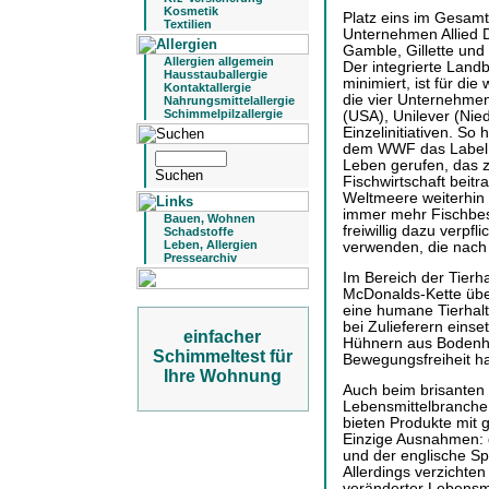
Kosmetik
Platz eins im Gesamt
Textilien
Unternehmen Allied D
Gamble, Gillette und 
Allergien allgemein
Der integrierte Land
Hausstauballergie
minimiert, ist für di
Kontaktallergie
die vier Unternehmen
Nahrungsmittelallergie
Schimmelpilzallergie
(USA), Unilever (Nie
Einzelinitiativen. So
dem WWF das Label M
Leben gerufen, das z
Fischwirtschaft beitr
Weltmeere weiterhin r
immer mehr Fischbest
Bauen, Wohnen
freiwillig dazu verpf
Schadstoffe
Leben, Allergien
verwenden, die nach 
Pressearchiv
Im Bereich der Tierha
McDonalds-Kette über
eine humane Tierhal
bei Zulieferern einse
einfacher
Hühnern aus Bodenha
Schimmeltest für
Bewegungsfreiheit h
Ihre Wohnung
Auch beim brisanten 
Lebensmittelbranche w
bieten Produkte mit 
Einzige Ausnahmen:
und der englische Spi
Allerdings verzichten
veränderter Lebensmi