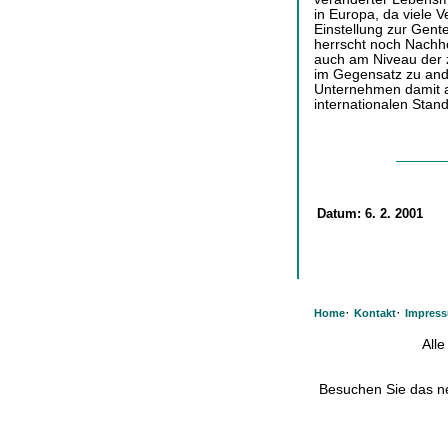
in Europa, da viele V
Einstellung zur Gent
herrscht noch Nachho
auch am Niveau der 
im Gegensatz zu and
Unternehmen damit a
internationalen Stand
Datum:
6. 2. 2001
·
·
Home
Kontakt
Impres
All
Besuchen Sie das 