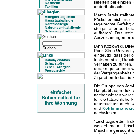
lieferten bei einigen
Kosmetik
anderthalbfache.
Textilien
Martin Jarvis stellt 
Allergien allgemein
Päckchen nicht nur fa
Hausstauballergie
regelrechte Gefahr;
Kontaktallergie
Nahrungsmittelallergie
steigen eher auf Leic
Schimmelpilzallergie
aufhören". Das Instit
Auszeichnungen erre
Lynn Kozlowski, Direk
Penn State Universit
eindeutig, dass der of
Instrument ist, Rau
Bauen, Wohnen
Schadstoffe
Verhalten zu führen."
Leben, Allergien
ernster genommen we
Pressearchiv
der Vergangenheit u
Zigaretten-Industrie 
Die Gruppe von Jarvis
Hauptabbauprodukt v
einfacher
nachgewiesen werden 
Schimmeltest für
für die tatsächliche
Ihre Wohnung
untersuchten auch, w
und
Kohlenmonoxi
nachwiesen.
"Leichtzigaretten habe
weitgehend mit Frisc
Maschine geraucht w