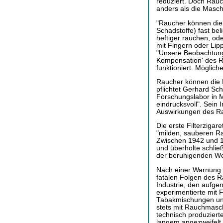
reduziert. Doch Rau
anders als die Masc
"Raucher können die 
Schadstoffe) fast be
heftiger rauchen, ode
mit Fingern oder Lipp
"Unsere Beobachtunge
Kompensation' des 
funktioniert. Mögliche
Raucher können die Ni
pflichtet Gerhard Sc
Forschungslabor in M
eindrucksvoll". Sein I
Auswirkungen des R
Die erste Filterzigar
"milden, sauberen Rau
Zwischen 1942 und 19
und überholte schließ
der beruhigenden W
Nach einer Warnung d
fatalen Folgen des R
Industrie, den aufg
experimentierte mit F
Tabakmischungen un
stets mit Rauchmasch
technisch produziert
langem angezweifelt.