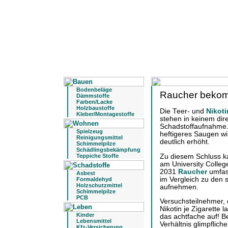
Bodenbeläge
Raucher bekom
Dämmstoffe
Farben/Lacke
Holzbaustoffe
Die Teer- und
Nikoti
Kleber/Montagestoffe
stehen in keinem di
Schadstoffaufnahme. E
Spielzeug
heftigeres Saugen w
Reinigungsmittel
deutlich erhöht.
Schimmelpilze
Schädlingsbekämpfung
Zu diesem Schluss k
Teppiche Stoffe
am University Colleg
2031
Raucher
umfass
Asbest
im Vergleich zu den 
Formaldehyd
Holzschutzmittel
aufnehmen.
Schimmelpilze
PCB
Versuchsteilnehmer, d
Nikotin je Zigarette 
Kinder
das achtfache auf! Be
Lebensmittel
Verhältnis glimpflich
Kfz-Versicherung