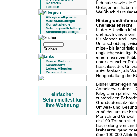
Industrie sowie die 
Kosmetik
Textilien
Gelegenheit haben, 
Weißbuch darzulege
Allergien allgemein
Hintergrundinform
Hausstauballergie
Kontaktallergie
Chemikalienrecht
Nahrungsmittelallergie
In der EU sollen künf
Schimmelpilzallergie
und nach einem einhei
für Mensch und Umwe
Unterscheidung zwisc
mittel- bis langfrist
ungleichgewichtige B
einer massiven Kritik
Bauen, Wohnen
unter deutscher Präs
Schadstoffe
Beschluss des Umwel
Leben, Allergien
aufzufordern, ein W
Pressearchiv
Neugestaltung der EU
Bisher unterliegen n
Anmeldeverfahren. De
Kilogramm jährlich ve
einfacher
zuständigen Behörde
Schimmeltest für
Grunddatensatz überm
Ihre Wohnung
Umwelt- und Gesundh
zunächst um die Ermit
Mensch und Umwelt.
als 100 Tonnen sind 
Beurteilung von lang
krebserzeugend oder
über 100.000 Altstof