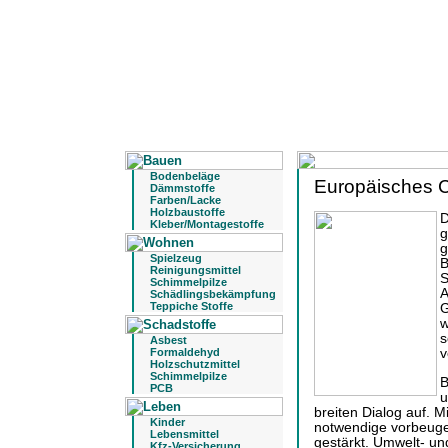
Bodenbeläge
Europäisches C
Dämmstoffe
Farben/Lacke
Holzbaustoffe
D
Kleber/Montagestoffe
g
g
Spielzeug
B
Reinigungsmittel
S
Schimmelpilze
A
Schädlingsbekämpfung
Teppiche Stoffe
G
w
s
Asbest
Formaldehyd
v
Holzschutzmittel
Schimmelpilze
B
PCB
u
breiten Dialog auf. Mi
Kinder
notwendige vorbeug
Lebensmittel
gestärkt. Umwelt- u
Kfz-Versicherung