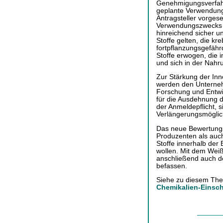
Genehmigungsverfahr
geplante Verwendung
Antragsteller vorg
Verwendungszwecks tr
hinreichend sicher un
Stoffe gelten, die k
fortpflanzungsgefäh
Stoffe erwogen, die 
und sich in der Nahr
Zur Stärkung der Inn
werden den Unterneh
Forschung und Entwic
für die Ausdehnung 
der Anmeldepflicht, s
Verlängerungsmöglich
Das neue Bewertungs
Produzenten als auch 
Stoffe innerhalb de
wollen. Mit dem Wei
anschließend auch d
befassen.
Siehe zu diesem The
Chemikalien-Einsc