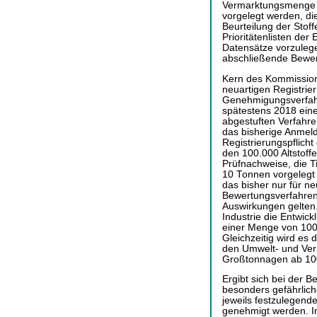
Vermarktungsmenge v
vorgelegt werden, di
Beurteilung der Stoff
Prioritätenlisten de
Datensätze vorzulegen
abschließende Bewer
Kern des Kommissions
neuartigen Registrie
Genehmigungsverfahre
spätestens 2018 ein
abgestuften Verfahre
das bisherige Anmeld
Registrierungspflicht
den 100.000 Altstoff
Prüfnachweise, die T
10 Tonnen vorgelegt 
das bisher nur für n
Bewertungsverfahren 
Auswirkungen gelten.
Industrie die Entwick
einer Menge von 100
Gleichzeitig wird es 
den Umwelt- und Ver
Großtonnagen ab 100
Ergibt sich bei der B
besonders gefährlich
jeweils festzulegend
genehmigt werden. 