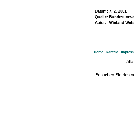
Datum:
7. 2. 2001
Quelle:
Bundesumwel
Autor:
Wieland Wel
·
·
Home
Kontakt
Impres
All
Besuchen Sie das 