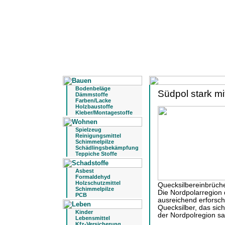
Bodenbeläge
Südpol stark mi
Dämmstoffe
Farben/Lacke
Holzbaustoffe
Kleber/Montagestoffe
Spielzeug
Reinigungsmittel
Schimmelpilze
Schädlingsbekämpfung
Teppiche Stoffe
Asbest
Formaldehyd
Holzschutzmittel
Quecksilbereinbrüche
Schimmelpilze
Die Nordpolarregion 
PCB
ausreichend erforsch
Quecksilber, das sic
Kinder
der Nordpolregion s
Lebensmittel
Kfz-Versicherung