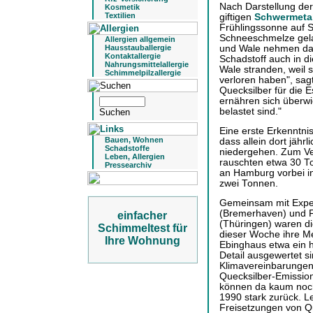
Nach Darstellung der 
Kosmetik
Textilien
giftigen
Schwermetal
Frühlingssonne auf S
Schneeschmelze gela
Allergien allgemein
und Wale nehmen das
Hausstauballergie
Kontaktallergie
Schadstoff auch in d
Nahrungsmittelallergie
Wale stranden, weil s
Schimmelpilzallergie
verloren haben", sag
Quecksilber für die E
ernähren sich überwi
belastet sind."
Eine erste Erkenntnis
Bauen, Wohnen
dass allein dort jähr
Schadstoffe
niedergehen. Zum Ver
Leben, Allergien
rauschten etwa 30 To
Pressearchiv
an Hamburg vorbei i
zwei Tonnen.
Gemeinsam mit Exper
(Bremerhaven) und F
einfacher
(Thüringen) waren die
Schimmeltest für
dieser Woche ihre M
Ihre Wohnung
Ebinghaus etwa ein h
Detail ausgewertet sin
Klimavereinbarungen 
Quecksilber-Emission
können da kaum noch
1990 stark zurück. 
Freisetzungen von Qu