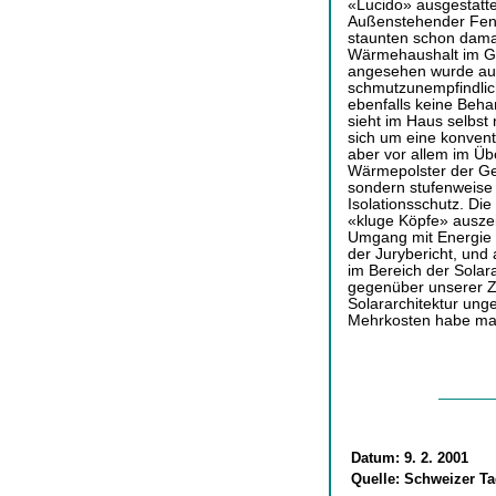
«Lucido» ausgestattet
Außenstehender Fents
staunten schon damals
Wärmehaushalt im Ge
angesehen wurde auc
schmutzunempfindlich 
ebenfalls keine Beha
sieht im Haus selbst
sich um eine konvent
aber vor allem im Ü
Wärmepolster der Geb
sondern stufenweise 
Isolationsschutz. Die
«kluge Köpfe» auszei
Umgang mit Energie 
der Jurybericht, und
im Bereich der Solar
gegenüber unserer Z
Solararchitektur unge
Mehrkosten habe man
Datum:
9. 2. 2001
Quelle:
Schweizer Ta