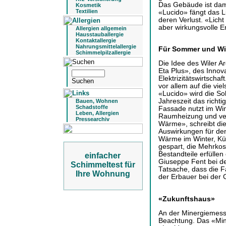
Das Gebäude ist dami
Kosmetik
Textilien
«Lucido» fängt das L
deren Verlust. «Licht
aber wirkungsvolle E
Allergien allgemein
Hausstauballergie
Kontaktallergie
Nahrungsmittelallergie
Für Sommer und Wi
Schimmelpilzallergie
Die Idee des Wiler Ar
Eta Plus», des Innov
Elektrizitätswirtscha
vor allem auf die vie
«Lucido» wird die Sol
Jahreszeit das richti
Bauen, Wohnen
Schadstoffe
Fassade nutzt im Win
Leben, Allergien
Raumheizung und ver
Pressearchiv
Wärme», schreibt die 
Auswirkungen für den
Wärme im Winter, Kü
gespart, die Mehrkos
Bestandteile erfüllen
einfacher
Giuseppe Fent bei de
Schimmeltest für
Tatsache, dass die F
Ihre Wohnung
der Erbauer bei der G
«Zukunftshaus»
An der Minergiemesse 
Beachtung. Das «Min