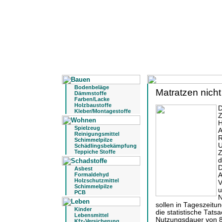
Bodenbeläge
Matratzen nicht
Dämmstoffe
Farben/Lacke
Holzbaustoffe
D
Kleber/Montagestoffe
Z
H
Spielzeug
A
Reinigungsmittel
R
Schimmelpilze
U
Schädlingsbekämpfung
Teppiche Stoffe
Z
d
D
Asbest
Formaldehyd
A
Holzschutzmittel
V
Schimmelpilze
u
PCB
N
sollen in Tageszeitu
Kinder
die statistische Tat
Lebensmittel
Nutzungsdauer von 8 
Kfz-Versicherung