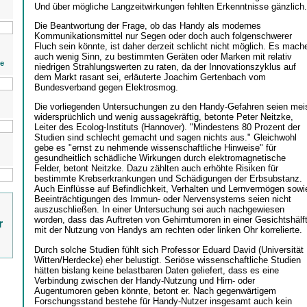
Und über mögliche Langzeitwirkungen fehlten Erkenntnisse gänzlich.
Die Beantwortung der Frage, ob das Handy als modernes
Kommunikationsmittel nur Segen oder doch auch folgenschwerer
Fluch sein könnte, ist daher derzeit schlicht nicht möglich. Es mach
auch wenig Sinn, zu bestimmten Geräten oder Marken mit relativ
ie
niedrigen Strahlungswerten zu raten, da der Innovationszyklus auf
dem Markt rasant sei, erläuterte Joachim Gertenbach vom
Bundesverband gegen Elektrosmog.
Die vorliegenden Untersuchungen zu den Handy-Gefahren seien mei
widersprüchlich und wenig aussagekräftig, betonte Peter Neitzke,
Leiter des Ecolog-Instituts (Hannover). "Mindestens 80 Prozent der
Studien sind schlecht gemacht und sagen nichts aus." Gleichwohl
gebe es "ernst zu nehmende wissenschaftliche Hinweise" für
gesundheitlich schädliche Wirkungen durch elektromagnetische
Felder, betont Neitzke. Dazu zählten auch erhöhte Risiken für
bestimmte Krebserkrankungen und Schädigungen der Erbsubstanz.
Auch Einflüsse auf Befindlichkeit, Verhalten und Lernvermögen sowi
Beeinträchtigungen des Immun- oder Nervensystems seien nicht
auszuschließen. In einer Untersuchung sei auch nachgewiesen
worden, dass das Auftreten von Gehirntumoren in einer Gesichtshälf
r
mit der Nutzung von Handys am rechten oder linken Ohr korrelierte.
Durch solche Studien fühlt sich Professor Eduard David (Universität
Witten/Herdecke) eher belustigt. Seriöse wissenschaftliche Studien
hätten bislang keine belastbaren Daten geliefert, dass es eine
Verbindung zwischen der Handy-Nutzung und Hirn- oder
Augentumoren geben könnte, betont er. Nach gegenwärtigem
Forschungsstand bestehe für Handy-Nutzer insgesamt auch kein