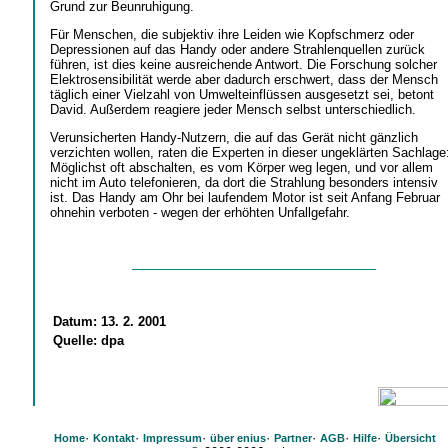
Grund zur Beunruhigung.
Für Menschen, die subjektiv ihre Leiden wie Kopfschmerz oder
Depressionen auf das Handy oder andere Strahlenquellen zurück
führen, ist dies keine ausreichende Antwort. Die Forschung solcher
Elektrosensibilität werde aber dadurch erschwert, dass der Mensch
täglich einer Vielzahl von Umwelteinflüssen ausgesetzt sei, betont
David. Außerdem reagiere jeder Mensch selbst unterschiedlich.
Verunsicherten Handy-Nutzern, die auf das Gerät nicht gänzlich
verzichten wollen, raten die Experten in dieser ungeklärten Sachlage
Möglichst oft abschalten, es vom Körper weg legen, und vor allem
nicht im Auto telefonieren, da dort die Strahlung besonders intensiv
ist. Das Handy am Ohr bei laufendem Motor ist seit Anfang Februar
ohnehin verboten - wegen der erhöhten Unfallgefahr.
Datum:
13. 2. 2001
Quelle:
dpa
·
·
·
·
·
·
·
Home
Kontakt
Impressum
über enius
Partner
AGB
Hilfe
Übersicht