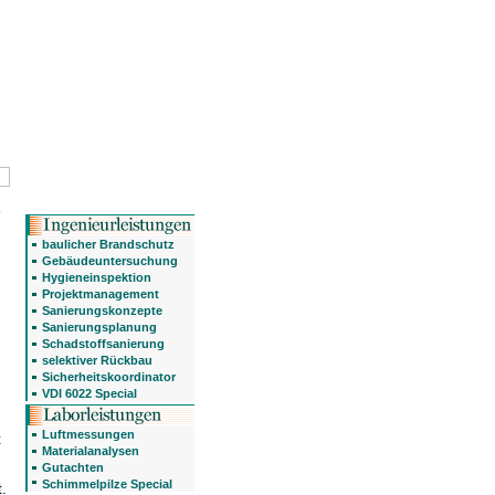
baulicher Brandschutz
Gebäudeuntersuchung
Hygieneinspektion
Projektmanagement
Sanierungskonzepte
Sanierungsplanung
Schadstoffsanierung
selektiver Rückbau
Sicherheitskoordinator
VDI 6022 Special
Luftmessungen
t
Materialanalysen
Gutachten
Schimmelpilze Special
.