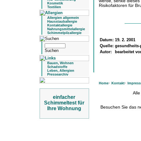
werde, senke dieses
Kosmetik
Risikofaktoren für B
Textilien
Allergien allgemein
Hausstauballergie
Kontaktallergie
Nahrungsmittelallergie
Schimmelpilzallergie
Datum:
19. 2. 2001
Quelle:
gesundheits-
Autor:
bearbeitet v
Bauen, Wohnen
Schadstoffe
Leben, Allergien
Pressearchiv
·
·
Home
Kontakt
Impres
All
einfacher
Schimmeltest für
Besuchen Sie das 
Ihre Wohnung