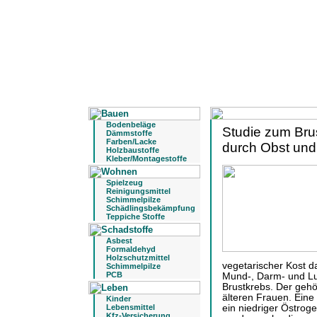
Bodenbeläge
Studie zum Brus
Dämmstoffe
Farben/Lacke
durch Obst un
Holzbaustoffe
Kleber/Montagestoffe
Spielzeug
Reinigungsmittel
Schimmelpilze
Schädlingsbekämpfung
Teppiche Stoffe
Asbest
Formaldehyd
Holzschutzmittel
vegetarischer Kost d
Schimmelpilze
PCB
Mund-, Darm- und Lu
Brustkrebs. Der geh
älteren Frauen. Eine 
Kinder
Lebensmittel
ein niedriger Östroge
Kfz-Versicherung