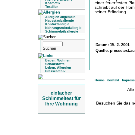
einer feuerfesten Pl
Kosmetik
Textilien
schreibt auf der Hom
seiner Erfindung.
Allergien allgemein
Hausstauballergie
Kontaktallergie
Nahrungsmittelallergie
Schimmelpilzallergie
Datum:
15. 2. 2001
Quelle:
pressetext.au
Bauen, Wohnen
Schadstoffe
Leben, Allergien
Pressearchiv
·
·
Home
Kontakt
Impres
All
einfacher
Schimmeltest für
Besuchen Sie das 
Ihre Wohnung