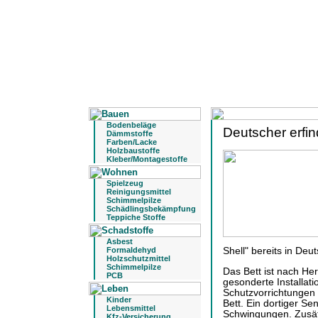
Bodenbeläge
Deutscher erfin
Dämmstoffe
Farben/Lacke
Holzbaustoffe
Kleber/Montagestoffe
Spielzeug
Reinigungsmittel
Schimmelpilze
Schädlingsbekämpfung
Teppiche Stoffe
Asbest
Formaldehyd
Shell" bereits in Deu
Holzschutzmittel
Schimmelpilze
Das Bett ist nach Her
PCB
gesonderte Installati
Schutzvorrichtungen
Kinder
Bett. Ein dortiger Se
Lebensmittel
Schwingungen. Zusät
Kfz-Versicherung