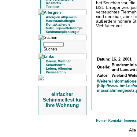
bei Seuchen vor, die
Kosmetik
Textilien
BSE-Erreger wird jed
verseuchtes Tiermehl
sind denkbar, aber n
Allergien allgemein
außerdem höhere Str
Hausstauballergie
Kontaktallergie
Viehfutter vor.
Nahrungsmittelallergie
Schimmelpilzallergie
Datum:
16. 2. 2001
Bauen, Wohnen
Bundesminist
Schadstoffe
Quelle:
Leben, Allergien
und Landwirt
Pressearchiv
Autor:
Wieland Wel
Weitere Informatione
(http://www.bml.de/v
massnahmengesetz.p
einfacher
Schimmeltest für
Ihre Wohnung
·
·
Home
Kontakt
Impres
All