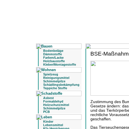
Bodenbeläge
BSE-Maßnahmen
Dämmstoffe
Farben/Lacke
Holzbaustoffe
Kleber/Montagestoffe
Spielzeug
Reinigungsmittel
Schimmelpilze
Schädlingsbekämpfung
Teppiche Stoffe
Asbest
Formaldehyd
Zustimmung des Bund
Holzschutzmittel
Gesetze ändern: das 
Schimmelpilze
und das Tierkörperb
PCB
rechtliche Vorausset
geschaffen.
Kinder
Lebensmittel
Das Tierseuchengese
Kfz-Versicherung