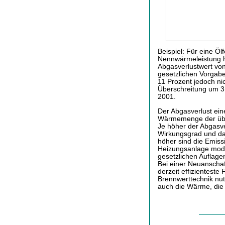
Beispiel: Für eine Ö
Nennwärmeleistung h
Abgasverlustwert vo
gesetzlichen Vorgabe
11 Prozent jedoch ni
Überschreitung um 3 
2001.
Der Abgasverlust ein
Wärmemenge der über
Je höher der Abgasver
Wirkungsgrad und da
höher sind die Emiss
Heizungsanlage moder
gesetzlichen Auflage
Bei einer Neuanschaf
derzeit effizienteste
Brennwerttechnik nut
auch die Wärme, die 