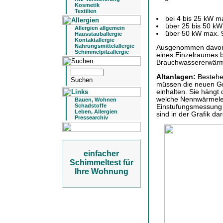
Kosmetik
Textilien
bei 4 bis 25 kW m
über 25 bis 50 kW
Allergien allgemein
über 50 kW max. 9
Hausstauballergie
Kontaktallergie
Nahrungsmittelallergie
Ausgenommen davon 
Schimmelpilzallergie
eines Einzelraumes b
Brauchwassererwärm
Altanlagen:
Bestehe
müssen die neuen Gr
einhalten. Sie hängt
welche Nennwärmelei
Bauen, Wohnen
Schadstoffe
Einstufungsmessung e
Leben, Allergien
sind in der Grafik dar
Pressearchiv
einfacher
Schimmeltest für
Ihre Wohnung