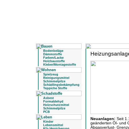
Bodenbeläge
Heizungsanlage
Dämmstoffe
Farben/Lacke
Holzbaustoffe
Kleber/Montagestoffe
Spielzeug
Reinigungsmittel
Schimmelpilze
Schädlingsbekämpfung
Teppiche Stoffe
Asbest
Formaldehyd
Holzschutzmittel
Schimmelpilze
PCB
Neuanlagen:
Seit 1.
Kinder
geänderten Öl- und 
Lebensmittel
Abgasverlust- Grenz
Kfz-Versicherung