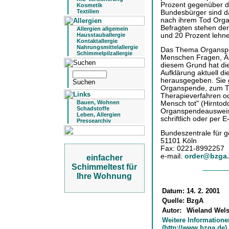
Prozent gegenüber d
Kosmetik
Textilien
Bundesbürger sind d
nach ihrem Tod Organ
Befragten stehen de
Allergien allgemein
und 20 Prozent lehn
Hausstauballergie
Kontaktallergie
Nahrungsmittelallergie
Das Thema Organspen
Schimmelpilzallergie
Menschen Fragen, Än
diesem Grund hat die
Aufklärung aktuell d
herausgegeben. Sie g
Organspende, zum Tr
Therapieverfahren od
Bauen, Wohnen
Mensch tot" (Hirntod
Schadstoffe
Organspendeausweise
Leben, Allergien
schriftlich oder per E
Pressearchiv
Bundeszentrale für g
51101 Köln
Fax: 0221-8992257
e-mail:
order@bzga
einfacher
Schimmeltest für
Ihre Wohnung
Datum:
14. 2. 2001
Quelle:
BzgA
Autor:
Wieland Wel
Weitere Informatione
(http://www.bzga.de)