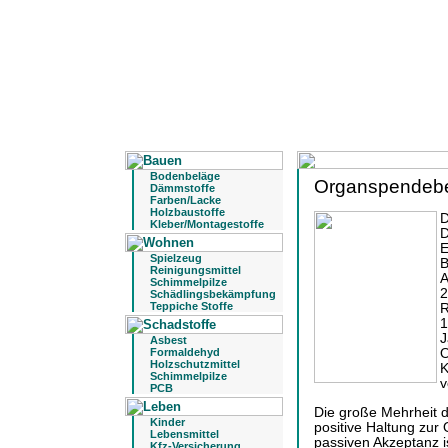
Bodenbeläge
Organspendeber
Dämmstoffe
Farben/Lacke
Holzbaustoffe
D
Kleber/Montagestoffe
D
E
Spielzeug
B
Reinigungsmittel
A
Schimmelpilze
2
Schädlingsbekämpfung
Teppiche Stoffe
R
1
J
Asbest
Formaldehyd
O
Holzschutzmittel
K
Schimmelpilze
v
PCB
Die große Mehrheit d
Kinder
positive Haltung zur
Lebensmittel
passiven Akzeptanz is
Kfz-Versicherung