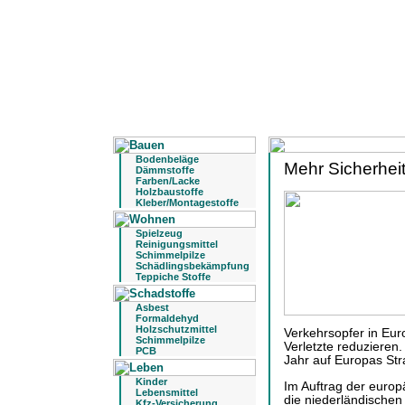
Bodenbeläge
Mehr Sicherhei
Dämmstoffe
Farben/Lacke
Holzbaustoffe
Kleber/Montagestoffe
Spielzeug
Reinigungsmittel
Schimmelpilze
Schädlingsbekämpfung
Teppiche Stoffe
Asbest
Formaldehyd
Holzschutzmittel
Verkehrsopfer in Eur
Schimmelpilze
Verletzte reduzieren
PCB
Jahr auf Europas Str
Kinder
Im Auftrag der euro
Lebensmittel
die niederländische
Kfz-Versicherung