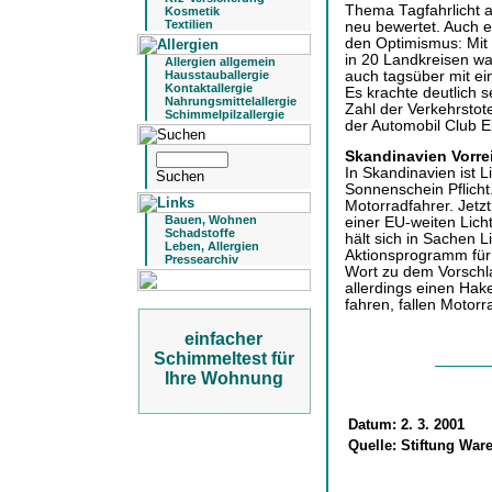
Thema Tagfahrlicht 
Kosmetik
Textilien
neu bewertet. Auch e
den Optimismus: Mit
in 20 Landkreisen wa
Allergien allgemein
auch tagsüber mit ei
Hausstauballergie
Kontaktallergie
Es krachte deutlich s
Nahrungsmittelallergie
Zahl der Verkehrstote
Schimmelpilzallergie
der Automobil Club 
Skandinavien Vorrei
In Skandinavien ist L
Sonnenschein Pflicht.
Motorradfahrer. Jetzt
Bauen, Wohnen
einer EU-weiten Lich
Schadstoffe
hält sich in Sachen L
Leben, Allergien
Aktionsprogramm für 
Pressearchiv
Wort zu dem Vorschla
allerdings einen Hak
fahren, fallen Motorr
einfacher
Schimmeltest für
Ihre Wohnung
Datum:
2. 3. 2001
Quelle:
Stiftung Ware