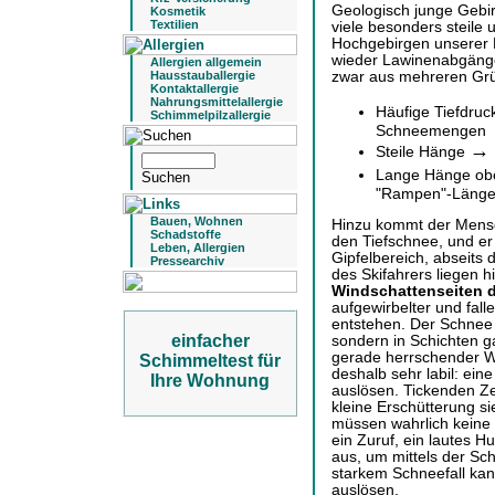
Geologisch junge Gebir
Kosmetik
Textilien
viele besonders steile
Hochgebirgen unserer 
wieder Lawinenabgänge
Allergien allgemein
zwar aus mehreren Gr
Hausstauballergie
Kontaktallergie
Nahrungsmittelallergie
Häufige Tiefdru
Schimmelpilzallergie
Schneemengen
→
Steile Hänge
Lange Hänge ob
"Rampen"-Länge
Bauen, Wohnen
Hinzu kommt der Mensch
Schadstoffe
den Tiefschnee, und er
Leben, Allergien
Gipfelbereich, abseits
Pressearchiv
des Skifahrers liegen 
Windschattenseiten 
aufgewirbelter und fal
entstehen. Der Schnee 
einfacher
sondern in Schichten g
gerade herrschender W
Schimmeltest für
deshalb sehr labil: ein
Ihre Wohnung
auslösen. Tickenden Zei
kleine Erschütterung s
müssen wahrlich keine E
ein Zuruf, ein lautes H
aus, um mittels der Sch
starkem Schneefall ka
auslösen.