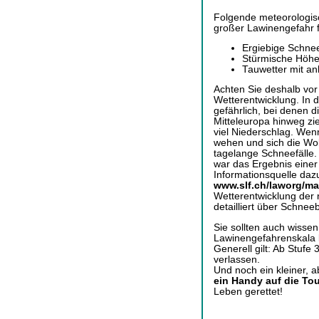
Folgende meteorologis
großer Lawinengefahr 
Ergiebige Schnee
Stürmische Höh
Tauwetter mit an
Achten Sie deshalb vo
Wetterentwicklung. In 
gefährlich, bei denen d
Mitteleuropa hinweg zi
viel Niederschlag. We
wehen und sich die Wol
tagelange Schneefälle.
war das Ergebnis einer 
Informationsquelle dazu
www.slf.ch/laworg/ma
Wetterentwicklung der 
detailliert über Schne
Sie sollten auch wisse
Lawinengefahrenskala b
Generell gilt: Ab Stufe 
verlassen.
Und noch ein kleiner, a
ein Handy auf die Tou
Leben gerettet!