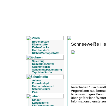
Bodenbeläge
Schneeweiße Herr
Dämmstoffe
Farben/Lacke
Holzbaustoffe
Kleber/Montagestoffe
Spielzeug
Reinigungsmittel
Schimmelpilze
Schädlingsbekämpfung
Teppiche Stoffe
Asbest
Formaldehyd
Holzschutzmittel
belächelten "Flachland
Schimmelpilze
Angereisten aus benac
PCB
lebenswichtigen Kenntn
über gefährliche Wette
Kinder
Informationsdienste zu
Lebensmittel
Kfz-Versicherung