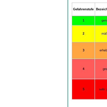
Gefahrenstufe
Bezeic
1
ger
2
mäß
3
erheb
4
gr
5
sehr 