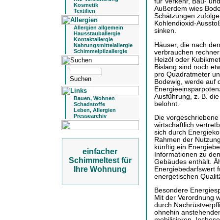
für Verkehr, Bau- u
Kosmetik
Außerdem wies Bodew
Textilien
Schätzungen zufolge
Kohlendioxid-Aussto
Allergien allgemein
sinken.
Hausstauballergie
Kontaktallergie
Häuser, die nach den
Nahrungsmittelallergie
Schimmelpilzallergie
verbrauchen rechneri
Heizöl oder Kubikme
Bislang sind noch et
pro Quadratmeter und
Bodewig, werde auf di
Energieeinsparpotenz
Ausführung, z. B. d
Bauen, Wohnen
belohnt.
Schadstoffe
Leben, Allergien
Pressearchiv
Die vorgeschriebene
wirtschaftlich vertre
sich durch Energieko
Rahmen der Nutzung
künftig ein Energieb
einfacher
Informationen zu de
Schimmeltest für
Gebäudes enthält. Äh
Ihre Wohnung
Energiebedarfswert f
energetischen Qualit
Besondere Energiesp
Mit der Verordnung w
durch Nachrüstverpfl
ohnehin anstehend
mobilisieren. Insbes