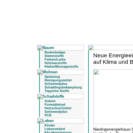
Bodenbeläge
Neue Energieei
Dämmstoffe
Farben/Lacke
auf Klima und B
Holzbaustoffe
Kleber/Montagestoffe
Spielzeug
Reinigungsmittel
Schimmelpilze
Schädlingsbekämpfung
Teppiche Stoffe
Asbest
Formaldehyd
Holzschutzmittel
Schimmelpilze
PCB
Kinder
Lebensmittel
Niedrigenergiehaus-S
Kfz-Versicherung