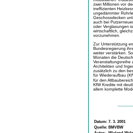
zwei Millionen vor d
ineffizienten Heizke
ungedämmter Rohrle
Geschossdecken unte
auch bei Putzerneue
oder Verglasungen ist
wirtschaftlich, glei
vorzunehmen.
Zur Unterstützung en
Bundesregierung ihre 
weiter verstärken. S
Monaten die Deutsch
Veranstaltungsreihe 
Architekten und Inge
zusätzlich zu den b
für Wiederaufbau (K
für den Altbaubereic
KfW Kredite mit deutl
allem komplette Mode
Datum:
7. 3. 2001
Quelle:
BMVBW
Autor:
Wieland Wel