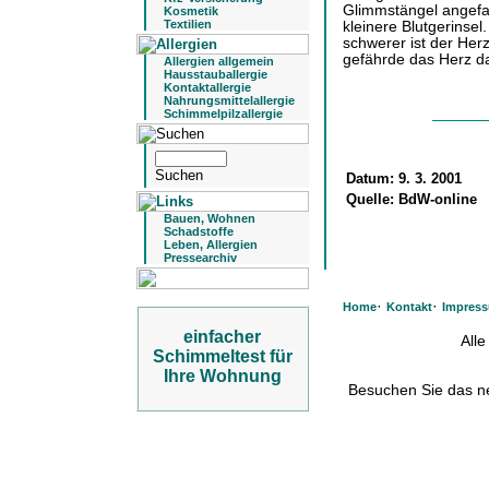
Glimmstängel angefas
Kosmetik
Textilien
kleinere Blutgerinsel
schwerer ist der Herz
gefährde das Herz dah
Allergien allgemein
Hausstauballergie
Kontaktallergie
Nahrungsmittelallergie
Schimmelpilzallergie
Datum:
9. 3. 2001
Quelle:
BdW-online
Bauen, Wohnen
Schadstoffe
Leben, Allergien
Pressearchiv
·
·
Home
Kontakt
Impres
einfacher
All
Schimmeltest für
Ihre Wohnung
Besuchen Sie das 