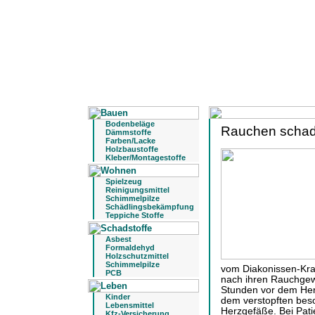
Bodenbeläge
Rauchen schade
Dämmstoffe
Farben/Lacke
Holzbaustoffe
Kleber/Montagestoffe
Spielzeug
Reinigungsmittel
Schimmelpilze
Schädlingsbekämpfung
Teppiche Stoffe
Asbest
Formaldehyd
Holzschutzmittel
Schimmelpilze
vom Diakonissen-Kra
PCB
nach ihren Rauchgew
Stunden vor dem Herz
Kinder
dem verstopften beso
Lebensmittel
Herzgefäße. Bei Pati
Kfz-Versicherung