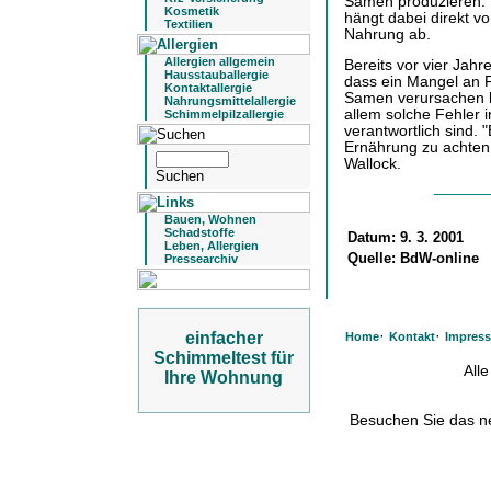
Samen produzieren. D
Kosmetik
hängt dabei direkt v
Textilien
Nahrung ab.
Allergien allgemein
Bereits vor vier Jahr
Hausstauballergie
dass ein Mangel an F
Kontaktallergie
Samen verursachen k
Nahrungsmittelallergie
allem solche Fehler 
Schimmelpilzallergie
verantwortlich sind. "
Ernährung zu achten,
Wallock.
Bauen, Wohnen
Schadstoffe
Datum:
9. 3. 2001
Leben, Allergien
Quelle:
BdW-online
Pressearchiv
·
·
einfacher
Home
Kontakt
Impres
Schimmeltest für
All
Ihre Wohnung
Besuchen Sie das 