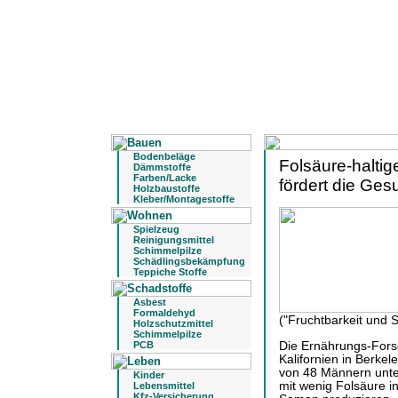
Bodenbeläge
Folsäure-haltig
Dämmstoffe
Farben/Lacke
fördert die Ges
Holzbaustoffe
Kleber/Montagestoffe
Spielzeug
Reinigungsmittel
Schimmelpilze
Schädlingsbekämpfung
Teppiche Stoffe
Asbest
Formaldehyd
("Fruchtbarkeit und Ste
Holzschutzmittel
Schimmelpilze
Die Ernährungs-Forsc
PCB
Kalifornien in Berke
von 48 Männern unter
Kinder
mit wenig Folsäure i
Lebensmittel
Kfz-Versicherung