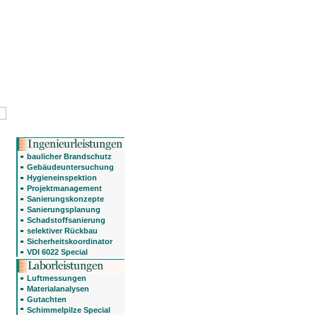
baulicher Brandschutz
Gebäudeuntersuchung
Hygieneinspektion
Projektmanagement
Sanierungskonzepte
Sanierungsplanung
Schadstoffsanierung
selektiver Rückbau
Sicherheitskoordinator
VDI 6022 Special
Luftmessungen
Materialanalysen
Gutachten
Schimmelpilze Special