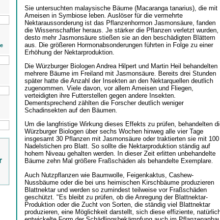
Sie untersuchten malaysische Bäume (Macaranga tanarius), die mit
Ameisen in Symbiose leben. Auslöser für die vermehrte
Nektaraussonderung ist das Pflanzenhormon Jasmonsäure, fanden
die Wissenschaftler heraus. Je stärker die Pflanzen verletzt wurden,
desto mehr Jasmonsäure stießen sie an den beschädigten Blättern
aus. Die größeren Hormonabsonderungen führten in Folge zu einer
ie
Erhöhung der Nektarproduktion.
Die Würzburger Biologen Andrea Hilpert und Martin Heil behandelten
mehrere Bäume im Freiland mit Jasmonsäure. Bereits drei Stunden
später hatte die Anzahl der Insekten an den Nektarquellen deutlich
zugenommen. Viele davon, vor allem Ameisen und Fliegen,
verteidigten ihre Futterstellen gegen andere Insekten.
Dementsprechend zählten die Forscher deutlich weniger
Schadinsekten auf den Bäumen.
Um die langfristige Wirkung dieses Effekts zu prüfen, behandelten di
Würzburger Biologen über sechs Wochen hinweg alle vier Tage
insgesamt 30 Pflanzen mit Jasmonsäure oder traktierten sie mit 100
Nadelstichen pro Blatt. So sollte die Nektarproduktion ständig auf
hohem Niveau gehalten werden. In dieser Zeit erlitten unbehandelte
r
Bäume zehn Mal größere Fraßschäden als behandelte Exemplare.
Auch Nutzpflanzen wie Baumwolle, Feigenkaktus, Cashew-
Nussbäume oder die bei uns heimischen Kirschbäume produzieren
Blattnektar und werden so zumindest teilweise vor Fraßschäden
geschützt. "Es bleibt zu prüfen, ob die Anregung der Blattnektar-
Produktion oder die Zucht von Sorten, die ständig viel Blattnektar
produzieren, eine Möglichkeit darstellt, sich diese effiziente, natürlic
entwickelte Form der Schädlingsbekämpfung auch im Pflanzenanba