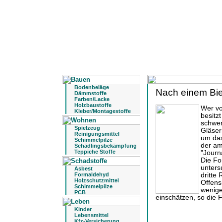
Bodenbeläge
Nach einem Bier
Dämmstoffe
Farben/Lacke
Holzbaustoffe
Wer vo
Kleber/Montagestoffe
besitz
schwer
Spielzeug
Gläser
Reinigungsmittel
um das
Schimmelpilze
der am
Schädlingsbekämpfung
Teppiche Stoffe
"Journ
Die Fo
untersu
Asbest
Formaldehyd
dritte 
Holzschutzmittel
Offens
Schimmelpilze
wenige
PCB
einschätzen, so die 
Kinder
Lebensmittel
Kfz-Versicherung