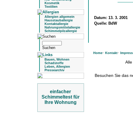
Kosmetik
Textilien
Allergien allgemein
Datum:
13. 3. 2001
Hausstauballergie
Quelle:
BdW
Kontaktallergie
Nahrungsmittelallergie
Schimmelpilzallergie
·
·
Home
Kontakt
Impres
Bauen, Wohnen
All
Schadstoffe
Leben, Allergien
Pressearchiv
Besuchen Sie das 
einfacher
Schimmeltest für
Ihre Wohnung