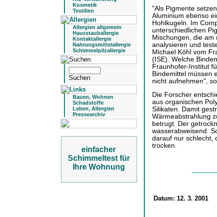
Kosmetik
"Als Pigmente setzen 
Textilien
Aluminium ebenso ei
Hohlkugeln. Im Comp
Allergien allgemein
unterschiedlichen Pi
Hausstauballergie
Mischungen, die am 
Kontaktallergie
analysieren und teste
Nahrungsmittelallergie
Schimmelpilzallergie
Michael Köhl vom Fra
(ISE). Welche Bindem
Fraunhofer-Institut fü
Bindemittel müssen e
nicht aufnehmen", s
Die Forscher entschi
Bauen, Wohnen
aus organischen Poly
Schadstoffe
Silikaten. Damit ges
Leben, Allergien
Pressearchiv
Wärmeabstrahlung zu
betrugt. Der getrockn
wasserabweisend. Sc
darauf nur schlecht, 
trocken.
einfacher
Schimmeltest für
Ihre Wohnung
Datum:
12. 3. 2001