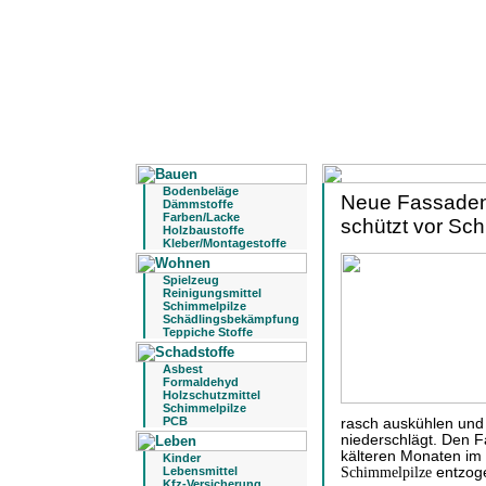
Bodenbeläge
Neue Fassadenf
Dämmstoffe
Farben/Lacke
schützt vor Sc
Holzbaustoffe
Kleber/Montagestoffe
Spielzeug
Reinigungsmittel
Schimmelpilze
Schädlingsbekämpfung
Teppiche Stoffe
Asbest
Formaldehyd
Holzschutzmittel
Schimmelpilze
PCB
rasch auskühlen und 
niederschlägt. Den F
kälteren Monaten im
Kinder
Lebensmittel
Schimmelpilze
entzog
Kfz-Versicherung