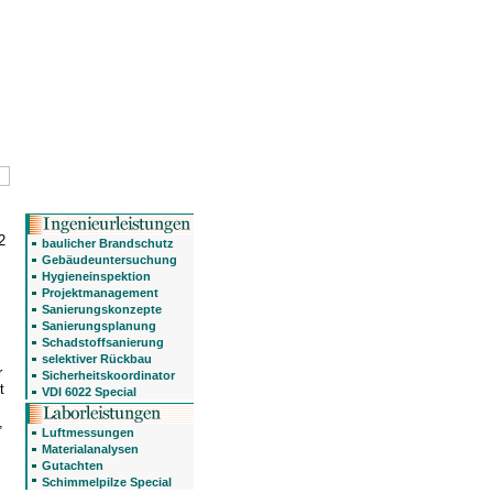
2
baulicher Brandschutz
Gebäudeuntersuchung
Hygieneinspektion
Projektmanagement
Sanierungskonzepte
Sanierungsplanung
Schadstoffsanierung
selektiver Rückbau
r
Sicherheitskoordinator
t
VDI 6022 Special
,
Luftmessungen
Materialanalysen
Gutachten
Schimmelpilze Special