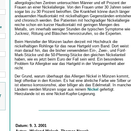
allergologischen Zentren untersuchten Männer und elf Prozent der
Frauen an einer Nickelallergie. Von den Frauen unter 30 Jahren seie
sogar bis zu 30 Prozent betroffen. Die Krankheit könne durch länger
andauernden Hautkontakt mit nickelhaltigen Gegenständen entstehe
und chronisch werden. Bei Patienten mit hochgradiger Nickelallergie
reiche schon ein kurzer Hautkontakt mit geringen Mengen des
ie
Metalls, um innerhalb weniger Stunden die typischen Symptome wie
Juckreiz, Rötung und Bläschen hervorzurufen, so die Experten.
Beim Hersteller der Münzen laufen derzeit mit Hochdruck die
nickelhaltigen Rohlinge für das neue Hartgeld vom Band. Dort weist
man darauf hin, das die bisher verwendeten Ein-, Zwei-, und Fünf-
Mark-Stücke und die 50-Pfennig-Stücke den gleichen Nickelanteil
haben, wie es jetzt beim Euro der Fall sein wird. Ein besonderes
Problem für Allergiker war das Hartgeld in der Vergangenheit aber
nicht.
Der Grund, warum überhaupt das Allergen Nickel in Münzen kommt,
liegt offenbar in den Kosten. Es hat eine ähnliche Farbe wie Silber u
ist ebenso korrosionsfrei, aber billiger als das Edelmetall. In manche
Ländern werden Münzen sogar aus reinem
Nickel
gefertigt.
Hierzulande ist es eine Nickel-Kupfer-Legierung.
r
Datum:
9. 3. 2001