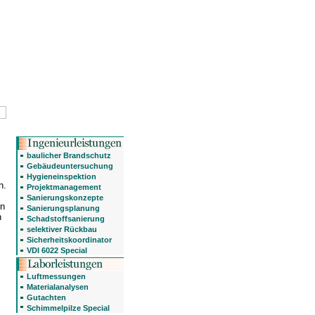
baulicher Brandschutz
Gebäudeuntersuchung
Hygieneinspektion
n.
Projektmanagement
.
Sanierungskonzepte
n
Sanierungsplanung
n
Schadstoffsanierung
selektiver Rückbau
Sicherheitskoordinator
VDI 6022 Special
Luftmessungen
Materialanalysen
Gutachten
Schimmelpilze Special