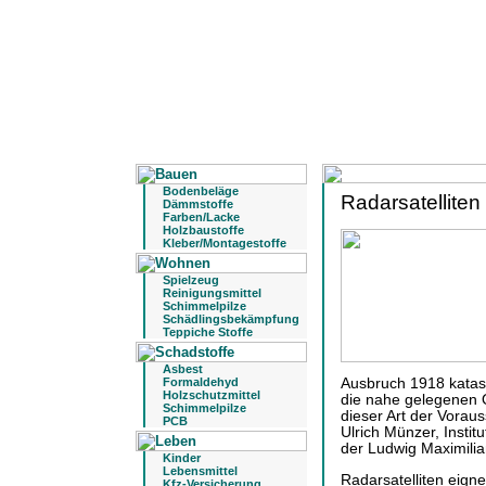
Bodenbeläge
Radarsatellite
Dämmstoffe
Farben/Lacke
Holzbaustoffe
Kleber/Montagestoffe
Spielzeug
Reinigungsmittel
Schimmelpilze
Schädlingsbekämpfung
Teppiche Stoffe
Asbest
Formaldehyd
Ausbruch 1918 katas
Holzschutzmittel
die nahe gelegenen O
Schimmelpilze
dieser Art der Vorau
PCB
Ulrich Münzer, Insti
der Ludwig Maximilia
Kinder
Lebensmittel
Radarsatelliten eigne
Kfz-Versicherung