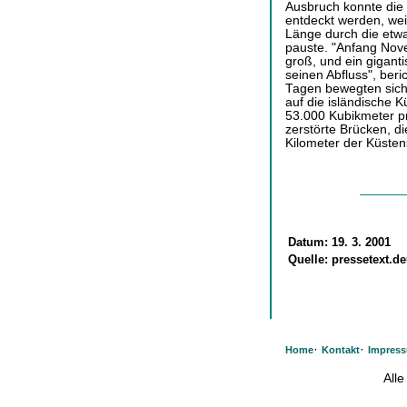
Ausbruch konnte die 
entdeckt werden, weil
Länge durch die etwa
pauste. "Anfang Nov
groß, und ein giganti
seinen Abfluss", beri
Tagen bewegten sich
auf die isländische 
53.000 Kubikmeter pr
zerstörte Brücken, d
Kilometer der Küsten
Datum:
19. 3. 2001
Quelle:
pressetext.d
·
·
Home
Kontakt
Impres
All