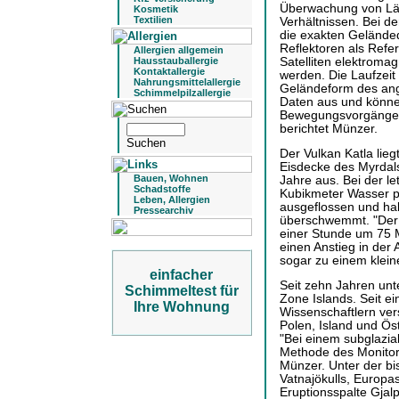
Überwachung von Län
Kosmetik
Textilien
Verhältnissen. Bei 
die exakten Geländed
Reflektoren als Refer
Allergien allgemein
Satelliten elektromag
Hausstauballergie
Kontaktallergie
werden. Die Laufzeit 
Nahrungsmittelallergie
Geländeform des ange
Schimmelpilzallergie
Daten aus und können
Bewegungsvorgänge i
berichtet Münzer.
Der Vulkan Katla lieg
Eisdecke des Myrdals
Bauen, Wohnen
Jahre aus. Bei der l
Schadstoffe
Kubikmeter Wasser 
Leben, Allergien
ausgeflossen und ha
Pressearchiv
überschwemmt. "Der 
einer Stunde um 75 Me
einen Anstieg in der A
sogar zu einem klein
einfacher
Seit zehn Jahren unt
Schimmeltest für
Zone Islands. Seit e
Ihre Wohnung
Wissenschaftlern ver
Polen, Island und Öst
"Bei einem subglazia
Methode des Monitori
Münzer. Unter der bi
Vatnajökulls, Europa
Eruptionsspalte Gjal