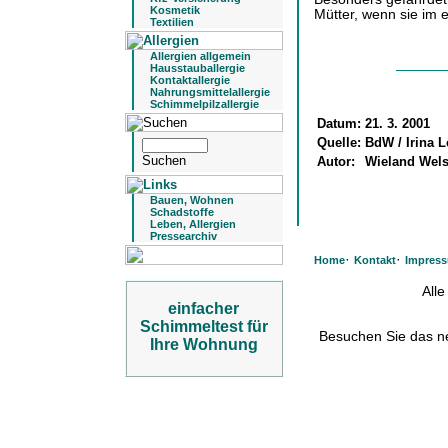
Kosmetik
Mütter, wenn sie im e
Textilien
Allergien allgemein
Hausstauballergie
Kontaktallergie
Nahrungsmittelallergie
Schimmelpilzallergie
Datum:
21. 3. 2001
Quelle:
BdW / Irina 
Autor:
Wieland Wel
Bauen, Wohnen
Schadstoffe
Leben, Allergien
Pressearchiv
·
·
Home
Kontakt
Impres
All
einfacher
Schimmeltest für
Besuchen Sie das 
Ihre Wohnung