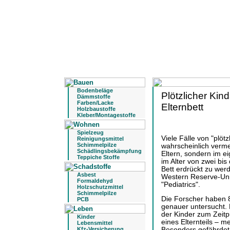
Bodenbeläge
Plötzlicher Kin
Dämmstoffe
Farben/Lacke
Elternbett
Holzbaustoffe
Kleber/Montagestoffe
Spielzeug
Viele Fälle von "plöt
Reinigungsmittel
Schimmelpilze
wahrscheinlich verme
Schädlingsbekämpfung
Eltern, sondern im e
Teppiche Stoffe
im Alter von zwei bis
Bett erdrückt zu wer
Asbest
Western Reserve-Uni
Formaldehyd
"Pediatrics".
Holzschutzmittel
Schimmelpilze
Die Forscher haben 8
PCB
genauer untersucht. D
der Kinder zum Zeitp
Kinder
eines Elternteils – m
Lebensmittel
Besonders gefährdet 
Kfz-Versicherung