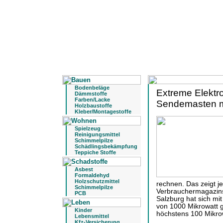
Bodenbeläge
Extreme Elektr
Dämmstoffe
Farben/Lacke
Sendemasten m
Holzbaustoffe
Kleber/Montagestoffe
Spielzeug
Reinigungsmittel
Schimmelpilze
Schädlingsbekämpfung
Teppiche Stoffe
Asbest
Formaldehyd
Holzschutzmittel
rechnen. Das zeigt j
Schimmelpilze
Verbrauchermagazins
PCB
Salzburg hat sich mi
von 1000 Mikrowatt ge
Kinder
höchstens 100 Mikrow
Lebensmittel
Kfz-Versicherung