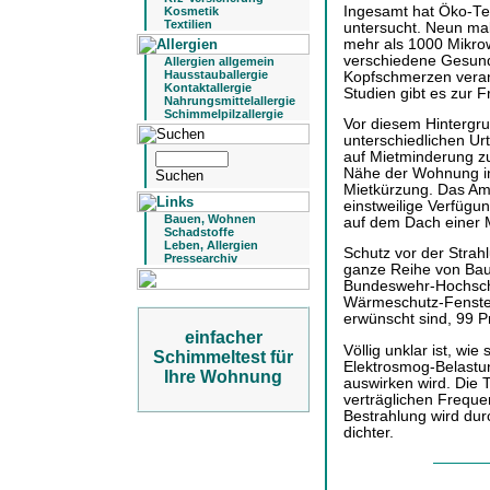
Ingesamt hat Öko-Tes
Kosmetik
Textilien
untersucht. Neun mal 
mehr als 1000 Mikrow
verschiedene Gesund
Allergien allgemein
Hausstauballergie
Kopfschmerzen veran
Kontaktallergie
Studien gibt es zur F
Nahrungsmittelallergie
Schimmelpilzallergie
Vor diesem Hintergr
unterschiedlichen Urt
auf Mietminderung zu
Nähe der Wohnung ins
Mietkürzung. Das Amt
einstweilige Verfügu
Bauen, Wohnen
auf dem Dach einer 
Schadstoffe
Leben, Allergien
Schutz vor der Strah
Pressearchiv
ganze Reihe von Baum
Bundeswehr-Hochschu
Wärmeschutz-Fenster
erwünscht sind, 99 P
einfacher
Völlig unklar ist, wie
Schimmeltest für
Elektrosmog-Belastun
Ihre Wohnung
auswirken wird. Die T
verträglichen Frequ
Bestrahlung wird du
dichter.