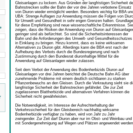
Gleisanlagen zu lockern. Aus Gründen der langfristigen Sicherheit de
Bahnstrecken sollte der Bahn der vor drei Jahren verbotene Einsatz
von Diuron wieder ermöglicht werden. Besonders wichtig für BBA un
UBA: Strenge Auflagen zur Anwendung müssen die Folgen von Diur
für Umwelt und Gesundheit in sehr engen Grenzen halten. Grundlag
für diese Empfehlung sind neue wissenschaftliche Erkenntnisse. Sie
e
zeigen, dass die Risiken der Anwendung von Diuron auf Gleisanlage
geringer sind als befürchtet. So sind die Sicherheitsinteressen der
Bahn und die Anforderungen des Umwelt- und Gesundheitsschutzes
in Einklang zu bringen. Hinzu kommt, dass es keine wirksamen
Alternativen zu Diuron gibt. Allerdings kann die BBA erst nach der
Aufhebung des Verbots durch die Bundesregierung und nach
Zustimmung durch den Bundesrat diuronhaltige Mittel für die
Anwendung auf Gleisanlagen wieder zulassen.
Seit dem Verbot der Anwendung des Bodenherbizids Diuron auf
Gleisanlagen vor drei Jahren berichtet die Deutsche Bahn AG über
zunehmende Probleme mit einem deutlich sichtbaren zu starken
Pflanzenbewuchs an den Gleisen. Durch die Verkrautung sieht sie di
langfristige Sicherheit der Bahnstrecken gefährdet. Die zur Zeit
zugelassenen Blattherbizide und alternativen Verfahren können die
Sicherheit nicht gewährleisten.
r
Die Notwendigkeit, im Interesse der Aufrechterhaltung der
Verkehrssicherheit für den Gleisbereich nachhaltig wirksame
Bodenherbizide verfügbar zu haben, wird von Jahr zu Jahr
zwingender. Zur Zeit darf Diuron aber nur im Obst- und Weinbau und
mit Sondergenehmigung auf Wegen und Plätzen angewendet werden