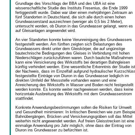
Grundlage des Vorschlags der BBA und des UBA ist eine
wissenschaftliche Studie des Instituts Fresenius, die Ende 1999
fertiggestellt wurde. Dabei war über einen mehrjährigen Zeitraum an
fünf Standorten in Deutschland, die sich alle durch einen hohen
Grundwasserstand auszeichnen (weniger als 0,5 bis 2 Meter),
untersucht worden, ob Diuron in das Grundwasser gelangt, wenn es
auf Gleisanlagen angewendet wird.
An vier Standorten konnte keine Verunreinigung des Grundwassers
festgestellt werden. Am fünften zeigten sich Belastungen des
Grundwassers direkt unter dem Gleiskörper, die auf ungünstige
bautechnische Bedingungen des Gleises in Verbindung mit hohen
Niederschlägen zurückzuführen waren. Durch bauliche Maßnahmen
kann eine Versickerung des Wirkstoffs bei derartigen Bahngleisen
künftig verhindert werden. Eine wesentliche Erkenntnis der Studie is
der Nachweis, dass im Einzelfall aufgrund hydraulischer Kurzschlüs
festgestellte Einträge von Diuron in das Grundwasser lediglich im
direkten Umfeld der Messstelle vorhanden waren und eine
Anreicherung des Wirkstoffs in Wasser und Boden nicht festgestellt
werden konnte. Es konnte weiter nachgewiesen werden, dass keine
horizontale Ausbreitung des Wirkstoffs mit dem Grundwasserstrom
stattfindet.
Konkrete Anwendungsbestimmungen sollen die Risiken für Umwelt
und Gesundheit minimieren: In kritischen Bereichen wie zum Beispie
Bahnübergängen, Brücken und Versickerungsgräben soll das Mittel
weiterhin nicht angewendet werden. Auf freien Gleisstrecken ist eine
einmalige Anwendung pro Jahr möglich, ohne dass der Eintrag von
Diuron ins Grundwasser zu befürchten ist.