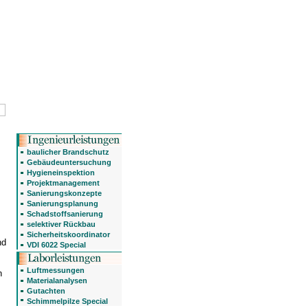
baulicher Brandschutz
Gebäudeuntersuchung
Hygieneinspektion
Projektmanagement
Sanierungskonzepte
Sanierungsplanung
Schadstoffsanierung
selektiver Rückbau
Sicherheitskoordinator
nd
VDI 6022 Special
Luftmessungen
n
Materialanalysen
Gutachten
Schimmelpilze Special