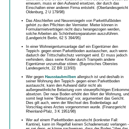
erneuern, muss er den Aufwand ersetzen, der durch das
Einschalten einer anderen Firma entsteht. (Oberlandesgericht
Oldenburg, 2 U 179/98)
Das Abschleifen und Neuversiegeln von Parkettfußböden
gehört zu den Pflichten der Vermieter. Mieter können in
Formularmietverträgen nicht dazu herangezogen werden,
solche Arbeiten als Schönheitsreparaturen auszuführen.
(Landgericht Berlin, 62 S 394/95)
In einer Wohneigentumsanlage darf ein Eigentümer den
Teppich- gegen einen Parkettboden austauschen, auch wenn
dadurch der Trittschallschutz verringert wird. Er muss jedoch
verhindern, dass seine Kinder durch Trampeln andere
Eigentümer unzumutbar stören. (Bayerisches Oberstes
Landesgericht, 2Z BR 113/93)
Wer gegen
Hausstaubmilben
allergisch ist und deshalb in
seiner Wohnung den Teppich- gegen einen Parkettboden
austauscht, kann den Aufwand dafür nicht als
außergewöhnliche Belastung vom steuerpflichtigen Einkomm
absetzen. Der neue Boden erhöht den Wert der Wohnung, un
somit liegt keine "Belastung" vor, argumentiert das Gericht.
Dies gilt auch, wenn der Wechsel des Bodenbelags auf
Vorschlag eines Arztes vorgenommen wurde. (Finanzgericht
Rheinland-Pfalz, 3 K 1951/98)
Wer auf einem Parkettboden ausrutscht (konkreter Fall:
Kantine), kann im Regelfall keinen Schadenersatz verlangen 
es sei denn, er könne nachweisen, dass der Boden "über das