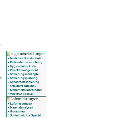
baulicher Brandschutz
Gebäudeuntersuchung
Hygieneinspektion
Projektmanagement
Sanierungskonzepte
en
Sanierungsplanung
Schadstoffsanierung
selektiver Rückbau
Sicherheitskoordinator
VDI 6022 Special
r
Luftmessungen
Materialanalysen
Gutachten
Schimmelpilze Special