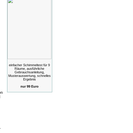
einfacher Schimmeltest für 9
Räume, ausführliche
Gebrauchsanleitung,
Musterauswertung, schnelles
Ergebnis
nur 99 Euro
en
d
–