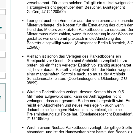
verschrammt. Für einen solchen Fall gilt ein stillschweigender
Haftungsverzicht gegenüber dem Besucher. (Amtsgericht
Gießen, 47 C 1200/00)
Leer geht auch ein Vermieter aus, der von einem ausziehend
Mieter verlangte, die Kosten für die Erneuerung des durch de
ie
Hund des Mieters zerkratzten Parkettbodens zu ersetzen. De
Mieter muss nicht zahlen, wenn Hundehaltung in der Wohnun
gestattet war und somit praktisch in die Abnutzung des
Parketts eingewilligt wurde. (Amtsgericht Berlin-Köpenick, 8 
126/98)
Vielfach ist schon das Verlegen des Parkettbodens ein
Streitpunkt vor Gericht. So sind Architekten verpflichtet zu
prüfen, ob ein frisch verlegter Estrich vollständig ausgehärtet
ist, bevor darauf Parkett verlegt wird. Gibt der Boden wegen
einer mangelhaften Kontrolle nach, so muss der Architekt
Schadenersatz leisten. (Oberlandesgericht Oldenburg, 2 U
98/99)
Wird ein Parkettboden verlegt, dessen Kanten bis zu 0,5
Millimeter aufgewölbt sind, kann der Auftraggeber nicht
r
verlangen, dass der gesamte Boden neu hergestellt wird. Es
reicht ein Abschleifen und neues Versiegeln - auch wenn
dadurch eine "geringere Nutzschicht" verbleibt, die eine
Preisminderung zur Folge hat. (Oberlandesgericht Düsseldorf,
21 U 188/96)
Wird in einem Neubau Parkettboden verlegt, der giftige Stoffe
absondert, und ist der Handwerker nicht bereit, den Boden zu