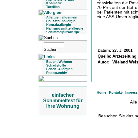
entwickelten die Pa
Kosmetik
Textilien
70 Prozent der Betro
bei Patienten mit sc
eine ASS-Unverträglic
Allergien allgemein
Hausstauballergie
Kontaktallergie
Nahrungsmittelallergie
Schimmelpilzallergie
Datum:
27. 3. 2001
Quelle:
Ärztezeitung
Autor:
Wieland Wel
Bauen, Wohnen
Schadstoffe
Leben, Allergien
Pressearchiv
·
·
Home
Kontakt
Impres
einfacher
Schimmeltest für
All
Ihre Wohnung
Besuchen Sie das 