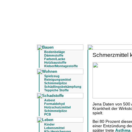
Bodenbeläge
Schmerzmittel
Dämmstoffe
Farben/Lacke
Holzbaustoffe
Kleber/Montagestoffe
Spielzeug
Reinigungsmittel
Schimmelpilze
Schädlingsbekämpfung
Teppiche Stoffe
Asbest
Formaldehyd
Jena Daten von 500 A
Holzschutzmittel
Krankheit der Wirkst
Schimmelpilze
spielt.
PCB
Bei 80 Prozent dies
Kinder
einer Entzündung de
Lebensmittel
später trete
Asthma
Kfz-Versicherung