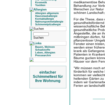
medikamentöse Beha
Kosmetik
Textilien
Behandlung zur Vorb
Menschen zur Natur h
schönen Landschaft 
Allergien allgemein
Hausstauballergie
Kontaktallergie
Für die These, dass 
Nahrungsmittelallergie
gesundheitsfördernd w
Schimmelpilzallergie
wissenschaftliche Be
gesundheitliche Pro
Angestellte, die an i
mitbringen dürfen, füh
pflanzenloser Umgeb
Fenster einen tristen
Bauen, Wohnen
werden einer frühere
Schadstoffe
krank als Gefangene,
Leben, Allergien
Patienten in Kranken
Pressearchiv
Bäume gucken können
Häuser vor dem Fens
"Wir müssen noch erf
förderlich für welche
einfacher
kommen wir vielleich
Schimmeltest für
heilenden Gärten zu 
Ihre Wohnung
indem wir Gartenarbe
Ferien an landschaft