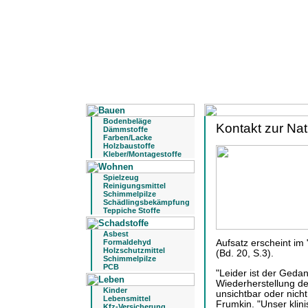
Bodenbeläge
Kontakt zur Nat
Dämmstoffe
Farben/Lacke
Holzbaustoffe
Kleber/Montagestoffe
Spielzeug
Reinigungsmittel
Schimmelpilze
Schädlingsbekämpfung
Teppiche Stoffe
Asbest
Formaldehyd
Aufsatz erscheint im
Holzschutzmittel
(Bd. 20, S.3).
Schimmelpilze
PCB
"Leider ist der Geda
Wiederherstellung d
Kinder
unsichtbar oder nich
Lebensmittel
Frumkin. "Unser klin
Kfz-Versicherung