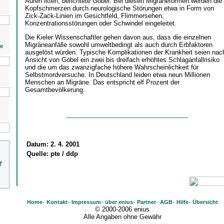
Auren litten, berichtete Göbel. Bei diesen Migräneformen werden die
Kopfschmerzen durch neurologische Störungen etwa in Form von
Zick-Zack-Linien im Gesichtfeld, Flimmersehen,
Konzentrationsstörungen oder Schwindel eingeleitet.
Die Kieler Wissenschaftler gehen davon aus, dass die einzelnen
Migräneanfälle sowohl umweltbedingt als auch durch Erbfaktoren
ie
ausgelöst würden. Typische Komplikationen der Krankheit seien nac
Ansicht von Göbel ein zwei bis dreifach erhöhtes Schlaganfallrisiko
und die um das zwanzigfache höhere Wahrscheinlichkeit für
Selbstmordversuche. In Deutschland leiden etwa neun Millionen
Menschen an Migräne. Das entspricht elf Prozent der
Gesamtbevölkerung.
Datum:
2. 4. 2001
Quelle:
pte / ddp
r
·
·
·
·
·
·
·
Home
Kontakt
Impressum
über enius
Partner
AGB
Hilfe
Übersicht
© 2000-2006 enius
Alle Angaben ohne Gewähr