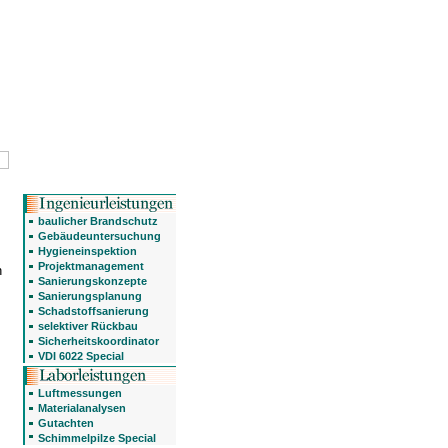
baulicher Brandschutz
Gebäudeuntersuchung
Hygieneinspektion
Projektmanagement
n
Sanierungskonzepte
Sanierungsplanung
Schadstoffsanierung
selektiver Rückbau
Sicherheitskoordinator
VDI 6022 Special
Luftmessungen
Materialanalysen
Gutachten
Schimmelpilze Special