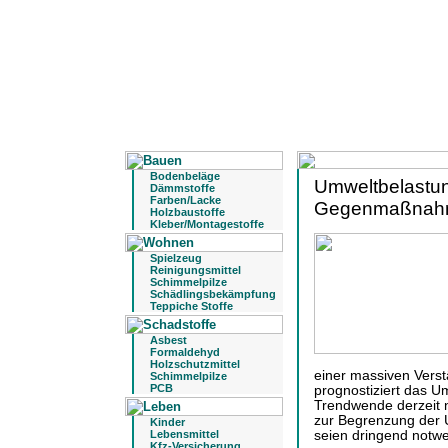
Bodenbeläge
Umweltbelastun
Dämmstoffe
Farben/Lacke
Gegenmaßnahm
Holzbaustoffe
Kleber/Montagestoffe
Spielzeug
Reinigungsmittel
Schimmelpilze
Schädlingsbekämpfung
Teppiche Stoffe
Asbest
Formaldehyd
Holzschutzmittel
einer massiven Verst
Schimmelpilze
PCB
prognostiziert das U
Trendwende derzeit 
zur Begrenzung der 
Kinder
Lebensmittel
seien dringend notwe
Kfz-Versicherung