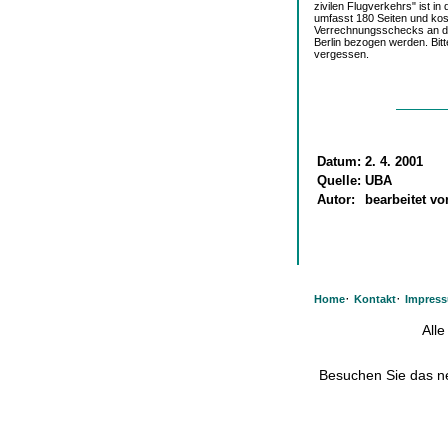
zivilen Flugverkehrs" ist i
umfasst 180 Seiten und kos
Verrechnungsschecks an di
Berlin bezogen werden. Bit
vergessen.
Datum:
2. 4. 2001
Quelle:
UBA
Autor:
bearbeitet v
·
·
Home
Kontakt
Impres
All
Besuchen Sie das 