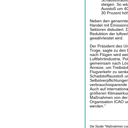
Schadstoffauss
steigen. So wä
Ausstoß um 40
30 Prozent höh
Neben den genannten
Handel mit Emission
Sektoren diskutiert. D
Reduktion der luftve
gewährleistet wird.
Der Präsident des U
Troge, sagte zu den 
nach Flügen wird weite
Luftfahrtindustrie, P
gemeinsam nach Lösu
Anreize, um Treibsto
Flugverkehr zu senk
Schadstoffausstoß un
Selbstverpflichtungen
verbrauchssparende 
Auch auf internatio
größeren Klimawirku
Maßnahmen von der da
Organisation ICAO un
werden."
Die Studie "Maßnahmen zur