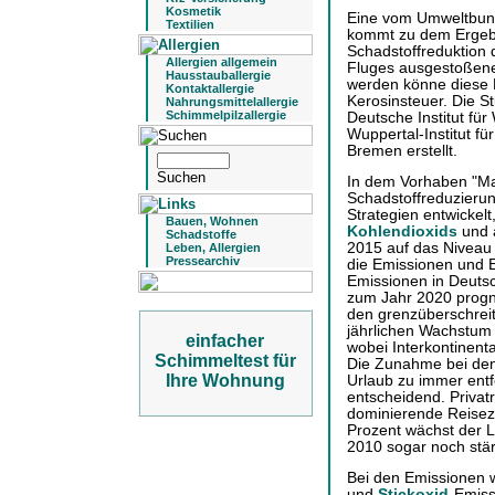
Kosmetik
Eine vom Umweltbund
Textilien
kommt zu dem Ergebni
Schadstoffreduktion 
Allergien allgemein
Fluges ausgestoßenen
Hausstauballergie
werden könne diese 
Kontaktallergie
Kerosinsteuer. Die S
Nahrungsmittelallergie
Schimmelpilzallergie
Deutsche Institut für
Wuppertal-Institut fü
Bremen erstellt.
In dem Vorhaben "M
Schadstoffreduzierun
Strategien entwickel
Bauen, Wohnen
Kohlendioxids
und a
Schadstoffe
2015 auf das Niveau
Leben, Allergien
Pressearchiv
die Emissionen und 
Emissionen in Deutsc
zum Jahr 2020 progno
den grenzüberschrei
jährlichen Wachstum
einfacher
wobei Interkontinen
Schimmeltest für
Die Zunahme bei den
Ihre Wohnung
Urlaub zu immer entfe
entscheidend. Privat
dominierende Reisezwe
Prozent wächst der L
2010 sogar noch stär
Bei den Emissionen 
und
Stickoxid
-Emiss