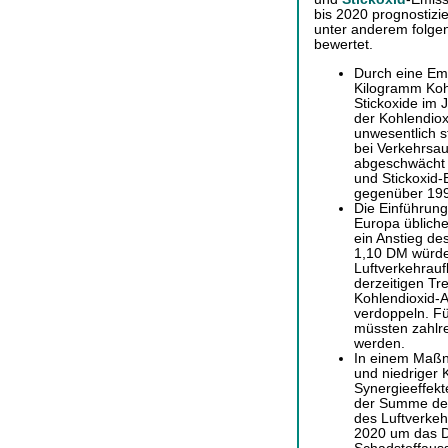
bis 2020 prognostizi
unter anderem folge
bewertet.
Durch eine Em
Kilogramm Koh
Stickoxide im 
der Kohlendio
unwesentlich s
bei Verkehrsa
abgeschwächt u
und Stickoxid-
gegenüber 199
Die Einführung
Europa üblichen
ein Anstieg des
1,10 DM würde
Luftverkehrau
derzeitigen Tr
Kohlendioxid-A
verdoppeln. Fü
müssten zahlr
werden.
In einem Maß
und niedriger 
Synergieeffekt
der Summe der
des Luftverkeh
2020 um das D