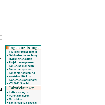
baulicher Brandschutz
Gebäudeuntersuchung
s
Hygieneinspektion
Projektmanagement
Sanierungskonzepte
Sanierungsplanung
Schadstoffsanierung
selektiver Rückbau
Sicherheitskoordinator
VDI 6022 Special
ei
Luftmessungen
Materialanalysen
Gutachten
Schimmelpilze Special