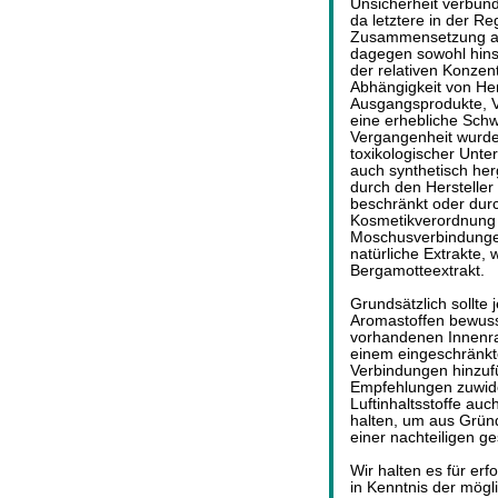
Unsicherheit verbund
da letztere in der Re
Zusammensetzung auf
dagegen sowohl hins
der relativen Konzen
Abhängigkeit von He
Ausgangsprodukte, V
eine erhebliche Schw
Vergangenheit wurde
toxikologischer Unte
auch synthetisch herg
durch den Herstelle
beschränkt oder dur
Kosmetikverordnung re
Moschusverbindunge
natürliche Extrakte,
Bergamotteextrakt.
Grundsätzlich sollt
Aromastoffen bewusst
vorhandenen Innenrau
einem eingeschränkt
Verbindungen hinzufü
Empfehlungen zuwide
Luftinhaltsstoffe au
halten, um aus Gründ
einer nachteiligen g
Wir halten es für erf
in Kenntnis der mögl