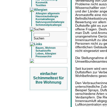
Verwendung von Duft
Kosmetik
Probleme nicht ausz
Textilien
Wissenschaftler von
und der Länder ange
Allergien allgemein
Aromastoffe eine mög
Hausstauballergie
Befindlichkeitsstöru
Kontaktallergie
Bewertung vor allem 
Nahrungsmittelallergie
Schimmelpilzallergie
Duftstoffe gibt es z
offene Fragen. Desha
man Duft- und Aroma
unangenehme Gerüche
Innenraumluft zu üb
Personen nicht zu ge
öffentlichen Gebäud
Bauen, Wohnen
nicht eingesetzt wer
Schadstoffe
Leben, Allergien
Pressearchiv
Die Stellungnahme d
Umweltbundesamtes 
Seit kurzem wird vers
Duftstoffen zur Ver
einfacher
Wohlbefindens gewor
Schimmeltest für
Ihre Wohnung
Den Verbraucherinn
unterschiedliche Zu
Beispiel Sprays, Duf
verschiedene Arten v
Verdampfern. Die Ri
Innenraumluft abgeg
Luftkonzentration e