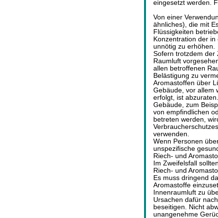
eingesetzt werden. 
Von einer Verwendun
ähnliches), die mit 
Flüssigkeiten betrie
Konzentration der in 
unnötig zu erhöhen
Sofern trotzdem der
Raumluft vorgesehen 
allen betroffenen R
Belästigung zu verme
Aromastoffen über L
Gebäude, vor allem 
erfolgt, ist abzurate
Gebäude, zum Beispie
von empfindlichen od
betreten werden, wir
Verbraucherschutzes 
verwenden.
Wenn Personen über A
unspezifische gesund
Riech- und Aromasto
Im Zweifelsfall soll
Riech- und Aromasto
Es muss dringend da
Aromastoffe einzuset
Innenraumluft zu übe
Ursachen dafür nach
beseitigen. Nicht ab
unangenehme Gerüche