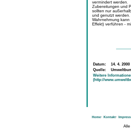
vermindert werden.
Zubereitungen und P
sollten nur außerhal
und genutzt werden. 
Wahrnehmung kann K
Effekt) verführen - m
Datum:
14. 4. 2000
Quelle:
Umweltbun
Weitere Information
(http://www.umweltb
·
·
Home
Kontakt
Impres
All