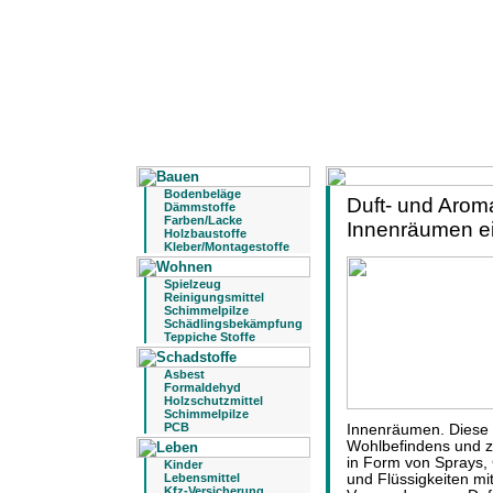
Bodenbeläge
Duft- und Aroma
Dämmstoffe
Farben/Lacke
Innenräumen e
Holzbaustoffe
Kleber/Montagestoffe
Spielzeug
Reinigungsmittel
Schimmelpilze
Schädlingsbekämpfung
Teppiche Stoffe
Asbest
Formaldehyd
Holzschutzmittel
Schimmelpilze
PCB
Innenräumen. Diese 
Wohlbefindens und z
in Form von Sprays,
Kinder
Lebensmittel
und Flüssigkeiten mi
Kfz-Versicherung