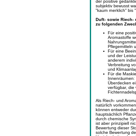
der positive gedankli
subjektiv bewusst w
"kaum merklich" bis 
Duft- sowie Riech- 
zu folgenden Zwec
Für eine posit
Aromastoffe w
Nahrungsmittel
Pflegemitteln 
Für eine Beei
und der Leistu
anderem indiv
Verbreitung vo
und Klimaanl
Für die Maski
Innenräumen: E
Überdecken ei
verfügbar, die
Fichtennadels
Als Riech- und Aroma
natürlich vorkommen
können entweder dur
hauptsächlich Pflan
durch chemische Syn
ist aber prinzipiell 
Bewertung dieser Stof
solche Bewertung der