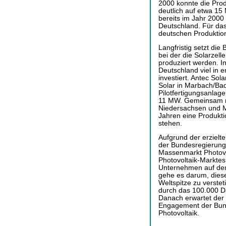
2000 konnte die Pro
deutlich auf etwa 1
bereits im Jahr 2000 
Deutschland. Für das
deutschen Produktio
Langfristig setzt die
bei der die Solarzell
produziert werden. I
Deutschland viel in 
investiert. Antec Sol
Solar in Marbach/B
Pilotfertigungsanlage
11 MW. Gemeinsam mi
Niedersachsen und M
Jahren eine Produkt
stehen.
Aufgrund der erzielte
der Bundesregierung a
Massenmarkt Photovo
Photovoltaik-Markte
Unternehmen auf dem
gehe es darum, dies
Weltspitze zu verstet
durch das 100.000 D
Danach erwartet der
Engagement der Bund
Photovoltaik.