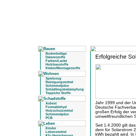
Bodenbeläge
Erfolgreiche S
Dämmstoffe
Farben/Lacke
Holzbaustoffe
Kleber/Montagestoffe
Spielzeug
Reinigungsmittel
Schimmelpilze
Schädlingsbekämpfung
Teppiche Stoffe
Jahr 1999 und der U
Asbest
Formaldehyd
Deutsche Fachverband
Holzschutzmittel
großen Erfolg der ve
Schimmelpilze
umweltfreundlichen S
PCB
Seit 1.4.2000 gilt d
Kinder
dem für Solarstrom 2
Lebensmittel
kWh bezahlt wird. I
Kfz-Versicherung