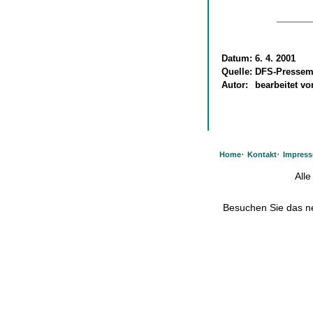
Datum:
6. 4. 2001
Quelle:
DFS-Pressemi
Autor:
bearbeitet v
·
·
Home
Kontakt
Impres
All
Besuchen Sie das 