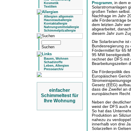
Programm
, in dem e
Kosmetik
Textilien
Solarstromanlagen gib
großen Teilen selbst. 
Nachfrage im Jahr 20
Allergien allgemein
alle Förderanträge b
Hausstauballergie
Kontaktallergie
dem letzten Jahr w
Nahrungsmittelallergie
abgearbeitet, danach
Schimmelpilzallergie
diesem Jahr zum Zu
Die Solarbranche ist 
Bundesregierung zu 
Fördermittel für 65 
95 MW bereitgestell
Bauen, Wohnen
rechnet der DFS mit 
Schadstoffe
Bearbeitungszeiten d
Leben, Allergien
Pressearchiv
Die Förderpolitik d
Europäischen Gericht
Stromeinspeisungsge
Gesetz (EEG) aufbaut
dass die Zweifel an 
einfacher
europäischem Recht
Schimmeltest für
Ihre Wohnung
Neben der deutliche
weist der DFS auch auf
So hat das Unterneh
Produktion an Siliz
nahezu zu verdoppel
innerhalb von drei J
Solarzellen in Gelse