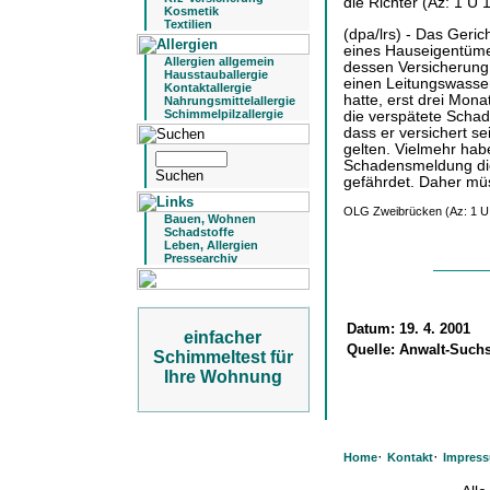
die Richter (Az: 1 U 
Kosmetik
Textilien
(dpa/lrs) - Das Geric
eines Hauseigentüme
Allergien allgemein
dessen Versicherung 
Hausstauballergie
einen Leitungswasse
Kontaktallergie
hatte, erst drei Mona
Nahrungsmittelallergie
Schimmelpilzallergie
die verspätete Schad
dass er versichert se
gelten. Vielmehr hab
Schadensmeldung die
gefährdet. Daher müs
OLG Zweibrücken (Az: 1 U 
Bauen, Wohnen
Schadstoffe
Leben, Allergien
Pressearchiv
Datum:
19. 4. 2001
einfacher
Quelle:
Anwalt-Suchs
Schimmeltest für
Ihre Wohnung
·
·
Home
Kontakt
Impres