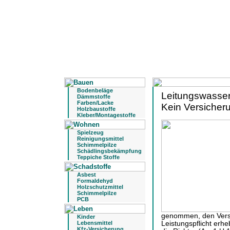
Bodenbeläge
Leitungswasser
Dämmstoffe
Farben/Lacke
Kein Versicher
Holzbaustoffe
Kleber/Montagestoffe
Spielzeug
Reinigungsmittel
Schimmelpilze
Schädlingsbekämpfung
Teppiche Stoffe
Asbest
Formaldehyd
Holzschutzmittel
Schimmelpilze
PCB
genommen, den Versic
Kinder
Lebensmittel
Leistungspflicht erhe
Kfz-Versicherung