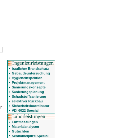
baulicher Brandschutz
Gebäudeuntersuchung
i
Hygieneinspektion
Projektmanagement
Sanierungskonzepte
Sanierungsplanung
Schadstoffsanierung
selektiver Rückbau
Sicherheitskoordinator
r
VDI 6022 Special
Luftmessungen
Materialanalysen
Gutachten
Schimmelpilze Special