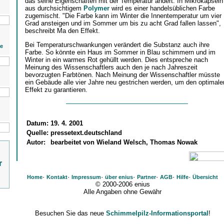
das seine Eigenschaften mit der Temperatur ändert. In Mikrokapseln
aus durchsichtigem
Polymer
wird es einer handelsüblichen Farbe
zugemischt. "Die Farbe kann im Winter die Innentemperatur um vier
Grad ansteigen und im Sommer um bis zu acht Grad fallen lassen",
beschreibt Ma den Effekt.
Bei Temperaturschwankungen verändert die Substanz auch ihre
ie
Farbe. So könnte ein Haus im Sommer in Blau schimmern und im
Winter in ein warmes Rot gehüllt werden. Dies entspreche nach
Meinung des Wissenschaftlers auch den je nach Jahreszeit
bevorzugten Farbtönen. Nach Meinung der Wissenschaftler müsste
ein Gebäude alle vier Jahre neu gestrichen werden, um den optimale
Effekt zu garantieren.
Datum:
19. 4. 2001
Quelle:
pressetext.deutschland
Autor:
bearbeitet von Wieland Welsch, Thomas Nowak
r
·
·
·
·
·
·
·
Home
Kontakt
Impressum
über enius
Partner
AGB
Hilfe
Übersicht
© 2000-2006 enius
Alle Angaben ohne Gewähr
Besuchen Sie das neue
Schimmelpilz-Informationsportal
!