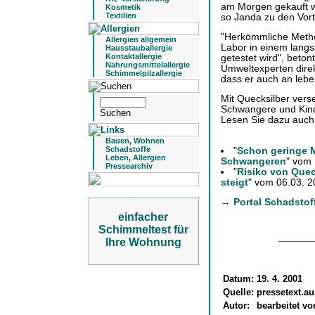
am Morgen gekauft wi
Kosmetik
Textilien
so Janda zu den Vort
"Herkömmliche Metho
Allergien allgemein
Labor in einem langs
Hausstauballergie
Kontaktallergie
getestet wird", beto
Nahrungsmittelallergie
Umweltexperten direkt
Schimmelpilzallergie
dass er auch an le
Mit Quecksilber verse
Schwangere und Kinde
Lesen Sie dazu auch
Bauen, Wohnen
Schadstoffe
"
Schon geringe 
Leben, Allergien
Schwangeren
" vom
Pressearchiv
"
Risiko von Quec
steigt
" vom 06.03. 
→ Portal Schadstof
einfacher
Schimmeltest für
Ihre Wohnung
Datum:
19. 4. 2001
Quelle:
pressetext.au
Autor:
bearbeitet v