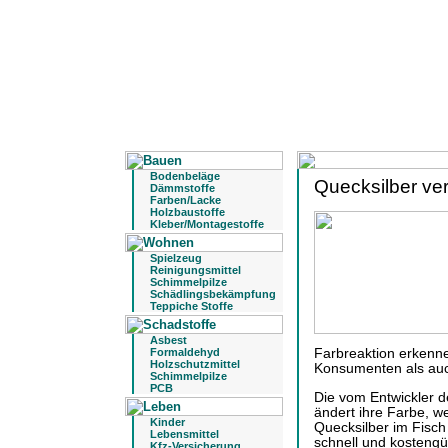
Bodenbeläge
Quecksilber ve
Dämmstoffe
Farben/Lacke
Holzbaustoffe
Kleber/Montagestoffe
Spielzeug
Reinigungsmittel
Schimmelpilze
Schädlingsbekämpfung
Teppiche Stoffe
Asbest
Formaldehyd
Farbreaktion erkenn
Holzschutzmittel
Konsumenten als auc
Schimmelpilze
PCB
Die vom Entwickler 
ändert ihre Farbe, w
Kinder
Quecksilber im Fisch
Lebensmittel
schnell und kostengün
Kfz-Versicherung