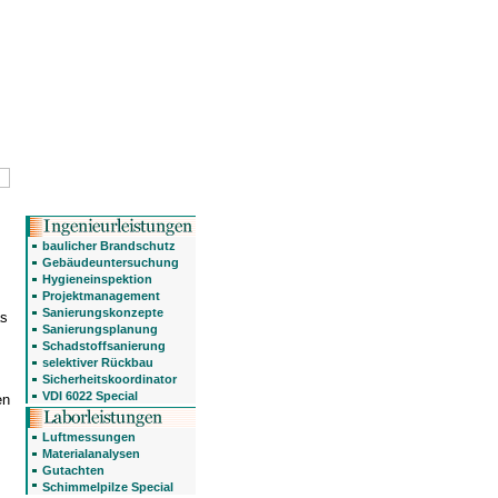
baulicher Brandschutz
Gebäudeuntersuchung
Hygieneinspektion
Projektmanagement
Sanierungskonzepte
as
Sanierungsplanung
Schadstoffsanierung
selektiver Rückbau
Sicherheitskoordinator
VDI 6022 Special
en
Luftmessungen
Materialanalysen
Gutachten
Schimmelpilze Special