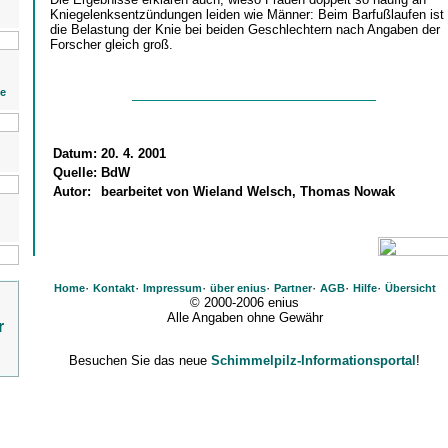
Kniegelenksentzündungen leiden wie Männer: Beim Barfußlaufen ist
die Belastung der Knie bei beiden Geschlechtern nach Angaben der
Forscher gleich groß.
ie
Datum:
20. 4. 2001
Quelle:
BdW
Autor:
bearbeitet von Wieland Welsch, Thomas Nowak
·
·
·
·
·
·
·
Home
Kontakt
Impressum
über enius
Partner
AGB
Hilfe
Übersicht
© 2000-2006 enius
Alle Angaben ohne Gewähr
r
Besuchen Sie das neue
Schimmelpilz-Informationsportal
!