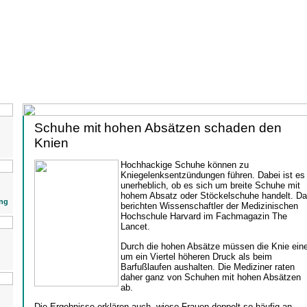
Schuhe mit hohen Absätzen schaden den
Knien
Hochhackige Schuhe können zu
Kniegelenksentzündungen führen. Dabei ist es
unerheblich, ob es sich um breite Schuhe mit
hohem Absatz oder Stöckelschuhe handelt. D
ng
berichten Wissenschaftler der Medizinischen
Hochschule Harvard im Fachmagazin The
Lancet.
Durch die hohen Absätze müssen die Knie ein
um ein Viertel höheren Druck als beim
Barfußlaufen aushalten. Die Mediziner raten
daher ganz von Schuhen mit hohen Absätzen
ab.
Die Ergebnisse erklären auch, wieso Frauen doppelt so häufig an