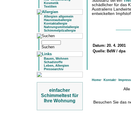
Substanz sei ein
Tre
Kosmetik
schädlicher für das K
Textilien
Australiens Landwirte
entwickelten Impfstof
Allergien allgemein
Hausstauballergie
Kontaktallergie
Nahrungsmittelallergie
Schimmelpilzallergie
Datum:
20. 4. 2001
Quelle:
BdW / dpa
Bauen, Wohnen
Schadstoffe
Leben, Allergien
Pressearchiv
·
·
Home
Kontakt
Impres
All
einfacher
Schimmeltest für
Ihre Wohnung
Besuchen Sie das 