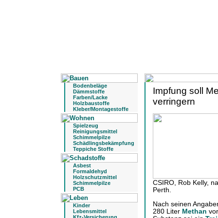
Bodenbeläge
Impfung soll M
Dämmstoffe
Farben/Lacke
verringern
Holzbaustoffe
Kleber/Montagestoffe
Spielzeug
Reinigungsmittel
Schimmelpilze
Schädlingsbekämpfung
Teppiche Stoffe
Asbest
Formaldehyd
Holzschutzmittel
CSIRO, Rob Kelly, n
Schimmelpilze
PCB
Perth.
Nach seinen Angaben 
Kinder
280 Liter
Methan
vor
Lebensmittel
Kfz-Versicherung