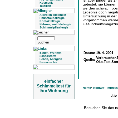
ist aber jünger als 2
Kosmetik
getestet, sie können 
Textilien
werden schwach posit
Ergebnis doch negativ
Allergien allgemein
Untersuchung in der 
Hausstauballergie
vorgenommen werden
Kontaktallergie
Gesundheitsmagazin 
Nahrungsmittelallergie
Schimmelpilzallergie
Datum:
19. 4. 2001
Bauen, Wohnen
Schadstoffe
Verbraucher-
Leben, Allergien
Quelle:
Öko-Test Son
Pressearchiv
einfacher
Schimmeltest für
·
·
Home
Kontakt
Impres
Ihre Wohnung
All
Besuchen Sie das 