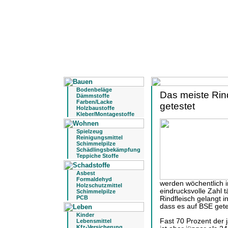
Bodenbeläge
Das meiste Rind
Dämmstoffe
Farben/Lacke
getestet
Holzbaustoffe
Kleber/Montagestoffe
Spielzeug
Reinigungsmittel
Schimmelpilze
Schädlingsbekämpfung
Teppiche Stoffe
Asbest
Formaldehyd
werden wöchentlich i
Holzschutzmittel
eindrucksvolle Zahl t
Schimmelpilze
PCB
Rindfleisch gelangt 
dass es auf BSE gete
Kinder
Fast 70 Prozent der 
Lebensmittel
Kfz-Versicherung