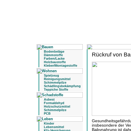
Bodenbeläge
Rückruf von Ba
Dämmstoffe
Farben/Lacke
Holzbaustoffe
Kleber/Montagestoffe
Spielzeug
Reinigungsmittel
Schimmelpilze
Schädlingsbekämpfung
Teppiche Stoffe
Asbest
Formaldehyd
Holzschutzmittel
Schimmelpilze
PCB
Gesundheitsgefährdu
Kinder
insbesondere der Ve
Lebensmittel
Babynahrung ist dah
Kfz-Versicherung