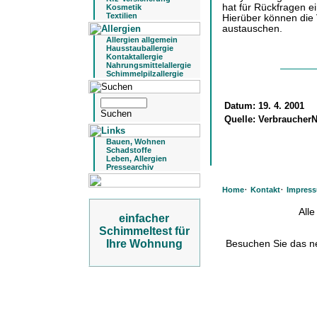
hat für Rückfragen e
Kosmetik
Textilien
Hierüber können die 
austauschen.
Allergien allgemein
Hausstauballergie
Kontaktallergie
Nahrungsmittelallergie
Schimmelpilzallergie
Datum:
19. 4. 2001
Quelle:
VerbraucherN
Bauen, Wohnen
Schadstoffe
Leben, Allergien
Pressearchiv
·
·
Home
Kontakt
Impres
All
einfacher
Schimmeltest für
Ihre Wohnung
Besuchen Sie das 