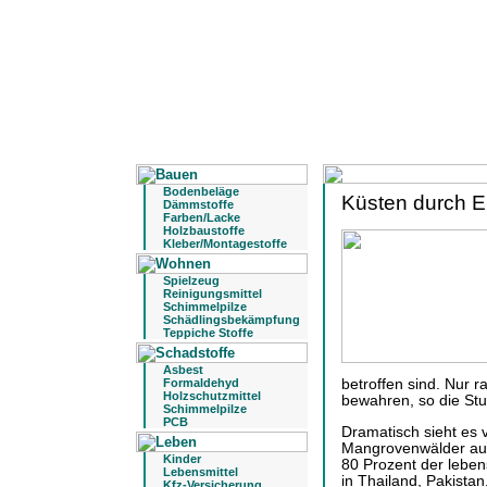
Bodenbeläge
Küsten durch Er
Dämmstoffe
Farben/Lacke
Holzbaustoffe
Kleber/Montagestoffe
Spielzeug
Reinigungsmittel
Schimmelpilze
Schädlingsbekämpfung
Teppiche Stoffe
Asbest
Formaldehyd
betroffen sind. Nur 
Holzschutzmittel
bewahren, so die Stu
Schimmelpilze
PCB
Dramatisch sieht es 
Mangrovenwälder aus
Kinder
80 Prozent der lebe
Lebensmittel
in Thailand, Pakista
Kfz-Versicherung