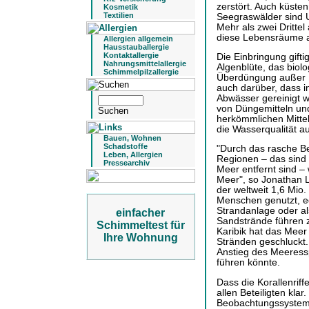
zerstört. Auch küste
Kosmetik
Textilien
Seegraswälder sind 
Mehr als zwei Drittel
diese Lebensräume 
Allergien allgemein
Hausstauballergie
Kontaktallergie
Die Einbringung giftig
Nahrungsmittelallergie
Algenblüte, das biol
Schimmelpilzallergie
Überdüngung außer Ko
auch darüber, dass in
Abwässer gereinigt w
von Düngemitteln un
herkömmlichen Mittel
die Wasserqualität au
Bauen, Wohnen
Schadstoffe
"Durch das rasche B
Leben, Allergien
Regionen – das sind 
Pressearchiv
Meer entfernt sind –
Meer", so Jonathan L
der weltweit 1,6 Mio
Menschen genutzt, e
Strandanlage oder al
einfacher
Sandstrände führen z
Schimmeltest für
Karibik hat das Meer
Ihre Wohnung
Stränden geschluckt.
Anstieg des Meeress
führen könnte.
Dass die Korallenriff
allen Beteiligten klar
Beobachtungssystem.