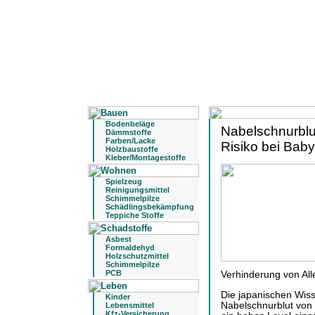
Bodenbeläge
Nabelschnurblut
Dämmstoffe
Farben/Lacke
Risiko bei Bab
Holzbaustoffe
Kleber/Montagestoffe
Spielzeug
Reinigungsmittel
Schimmelpilze
Schädlingsbekämpfung
Teppiche Stoffe
Asbest
Formaldehyd
Holzschutzmittel
Schimmelpilze
PCB
Verhinderung von All
Die japanischen Wiss
Kinder
Nabelschnurblut von B
Lebensmittel
Kfz-Versicherung