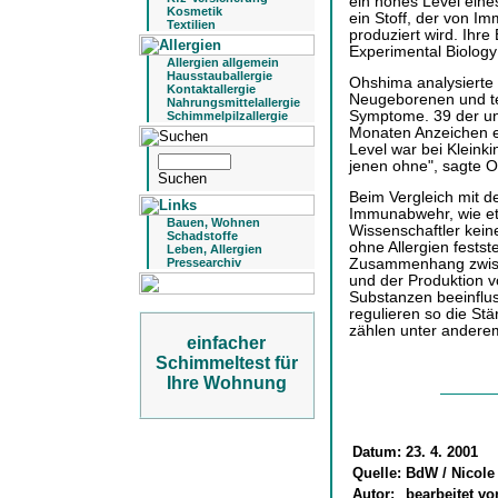
ein hohes Level eines
Kosmetik
ein Stoff, der von Im
Textilien
produziert wird. Ihre
Experimental Biology
Allergien allgemein
Hausstauballergie
Ohshima analysierte
Kontaktallergie
Neugeborenen und tes
Nahrungsmittelallergie
Symptome. 39 der unt
Schimmelpilzallergie
Monaten Anzeichen ei
Level war bei Kleink
jenen ohne", sagte 
Beim Vergleich mit d
Immunabwehr, wie et
Bauen, Wohnen
Wissenschaftler kein
Schadstoffe
ohne Allergien fests
Leben, Allergien
Pressearchiv
Zusammenhang zwische
und der Produktion v
Substanzen beeinflu
regulieren so die St
zählen unter anderem
einfacher
Schimmeltest für
Ihre Wohnung
Datum:
23. 4. 2001
Quelle:
BdW / Nicole
Autor:
bearbeitet v