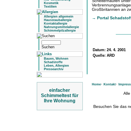
Scheiterhaufen unter
Kosmetik
Verbrennungsanlagen 
Textilien
Großbritannien an zw
Allergien allgemein
→ Portal Schadstof
Hausstauballergie
Kontaktallergie
Nahrungsmittelallergie
Schimmelpilzallergie
Datum:
24. 4. 2001
Quelle:
ARD
Bauen, Wohnen
Schadstoffe
Leben, Allergien
Pressearchiv
·
·
Home
Kontakt
Impres
einfacher
All
Schimmeltest für
Ihre Wohnung
Besuchen Sie das 