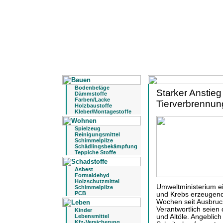
Bodenbeläge
Starker Anstieg
Dämmstoffe
Farben/Lacke
Tierverbrennun
Holzbaustoffe
Kleber/Montagestoffe
Spielzeug
Reinigungsmittel
Schimmelpilze
Schädlingsbekämpfung
Teppiche Stoffe
Asbest
Formaldehyd
Holzschutzmittel
Umweltministerium ei
Schimmelpilze
PCB
und Krebs erzeugend
Wochen seit Ausbruc
Verantwortlich seien
Kinder
Lebensmittel
und Altöle. Angeblich
Kfz-Versicherung